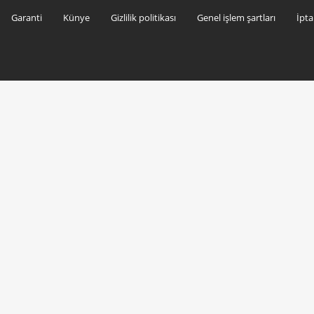
Garanti
Künye
Gizlilik politikası
Genel işlem şartları
İpta