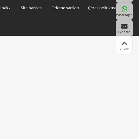
l hakkı
Site haritası
Ödeme şartları
Çerez politikası
WhatsApp
E-posta
Yukarı