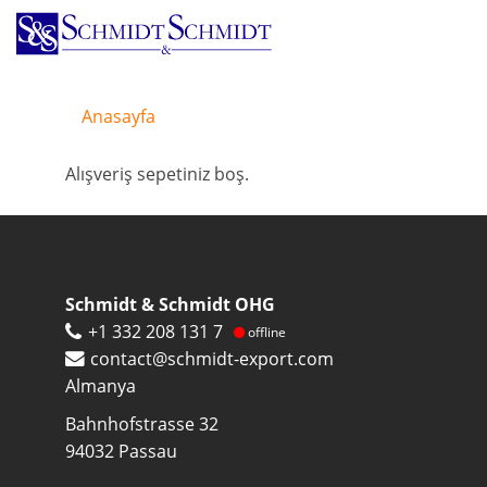
Ana
içeriğe
atla
Anasayfa
Alışveriş sepetiniz boş.
Schmidt & Schmidt OHG
+1 332 208 131 7
offline
contact@schmidt-export.com
Almanya
Bahnhofstrasse 32
94032
Passau