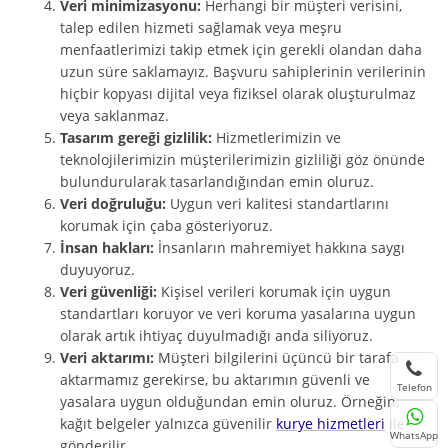
Veri minimizasyonu:
Herhangi bir müşteri verisini,
talep edilen hizmeti sağlamak veya meşru
menfaatlerimizi takip etmek için gerekli olandan daha
uzun süre saklamayız. Başvuru sahiplerinin verilerinin
hiçbir kopyası dijital veya fiziksel olarak oluşturulmaz
veya saklanmaz.
Tasarım gereği gizlilik:
Hizmetlerimizin ve
teknolojilerimizin müşterilerimizin gizliliği göz önünde
bulundurularak tasarlandığından emin oluruz.
Veri doğruluğu:
Uygun veri kalitesi standartlarını
korumak için çaba gösteriyoruz.
İnsan hakları:
İnsanların mahremiyet hakkına saygı
duyuyoruz.
Veri güvenliği:
Kişisel verileri korumak için uygun
standartları koruyor ve veri koruma yasalarına uygun
olarak artık ihtiyaç duyulmadığı anda siliyoruz.
Veri aktarımı:
Müşteri bilgilerini üçüncü bir tarafa
aktarmamız gerekirse, bu aktarımın güvenli ve
Telefon
yasalara uygun olduğundan emin oluruz. Örneğin,
kağıt belgeler yalnızca güvenilir
kurye hizmetleri
ile
WhatsApp
gönderilir.