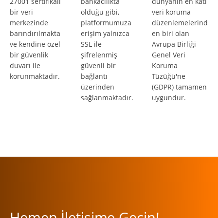
27001 sertifikalı
bankacılıkta
dünyanın en katı
bir veri
olduğu gibi,
veri koruma
merkezinde
platformumuza
düzenlemelerind
barındırılmakta
erişim yalnızca
en biri olan
ve kendine özel
SSL ile
Avrupa Birliği
bir güvenlik
şifrelenmiş
Genel Veri
duvarı ile
güvenli bir
Koruma
korunmaktadır.
bağlantı
Tüzüğü'ne
üzerinden
(GDPR) tamamen
sağlanmaktadır.
uygundur.
Hemen İletişime Geçin!