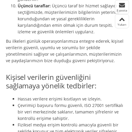
Üçüncü taraflar:
Üçüncü taraf bir hizmet sağlayıcı
E-posta
seçtiğimizde, müşterilerimizin bilgilerinin yeterince
korunduğundan ve yasal gerekliliklerin
karşılandığından emin olmak için durum tespiti,
Yukarı
izleme ve güvenlik önlemleri uygularız.
Bu ilkeleri günlük operasyonlarımıza entegre ederek, kişisel
verilerin güvenli, uyumlu ve sorumlu bir şekilde
yönetilmesini sağlıyor ve çalışanlarımızın, müşterilerimizin
ve paydaşlarımızın bize duyduğu güveni pekiştiriyoruz.
Kişisel verilerin güvenliğini
sağlamaya yönelik tedbirler:
Hassas verilere erişimi kısıtlayın ve izleyin.
Çevrimiçi başvuru formu güvenli, ISO 27001 sertifikalı
bir veri merkezinde saklanır, tamamen şifrelenir ve
kontrollü erişime sahiptir.
Fiziksel medya erişim kontrolü amacıyla güvenli bir
şekilde korunur ve tüm elektronik veriler şifrelenir.