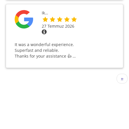
Ik…
27 Temmuz 2026
It was a wonderful experience.
Superfast and reliable.
Thanks for your assistance 👍 …
Sayfalama
Sonr
››
sayf