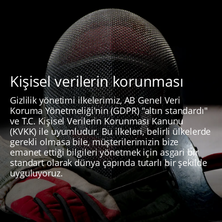
Kişisel verilerin korunması
Gizlilik yönetimi ilkelerimiz, AB Genel Veri
Koruma Yönetmeliği'nin (GDPR) "altın standardı"
ve T.C. Kişisel Verilerin Korunması Kanunu
(KVKK) ile uyumludur. Bu ilkeleri, belirli ülkelerde
gerekli olmasa bile, müşterilerimizin bize
emanet ettiği bilgileri yönetmek için asgari bir
standart olarak dünya çapında tutarlı bir şekilde
uyguluyoruz.