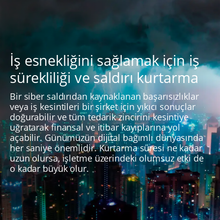
İş esnekliğini sağlamak için iş
sürekliliği ve saldırı kurtarma
Bir siber saldırıdan kaynaklanan başarısızlıklar
veya iş kesintileri bir şirket için yıkıcı sonuçlar
doğurabilir ve tüm tedarik zincirini kesintiye
uğratarak finansal ve itibar kayıplarına yol
açabilir. Günümüzün dijital bağımlı dünyasında
her saniye önemlidir. Kurtarma süresi ne kadar
uzun olursa, işletme üzerindeki olumsuz etki de
o kadar büyük olur.