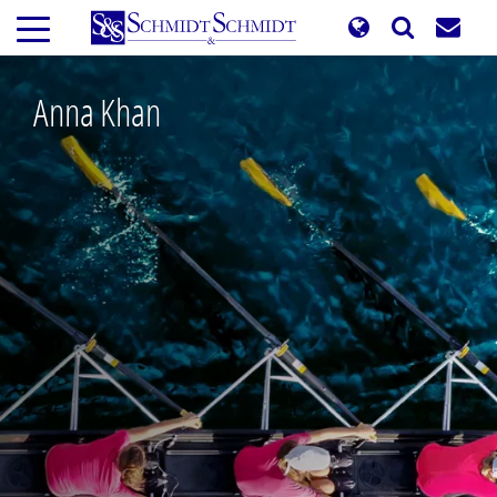
Ana
içeriğe
atla
Anna Khan