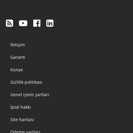
Footer
İletişim
menu
Garanti
Künye
Gizlilik politikası
Genel işlem şartları
İptal hakkı
Site haritası
Ödeme şartları