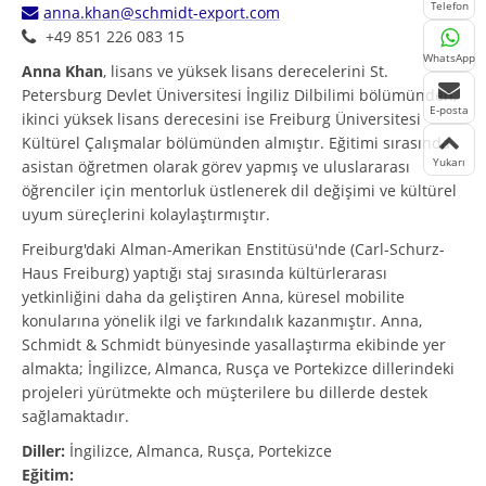
Telefon
anna.khan@schmidt-export.com
+49 851 226 083 15
WhatsApp
Anna Khan
, lisans ve yüksek lisans derecelerini St.
Petersburg Devlet Üniversitesi İngiliz Dilbilimi bölümünden,
E-posta
ikinci yüksek lisans derecesini ise Freiburg Üniversitesi
Kültürel Çalışmalar bölümünden almıştır. Eğitimi sırasında
Yukarı
asistan öğretmen olarak görev yapmış ve uluslararası
öğrenciler için mentorluk üstlenerek dil değişimi ve kültürel
uyum süreçlerini kolaylaştırmıştır.
Freiburg'daki Alman-Amerikan Enstitüsü'nde (Carl-Schurz-
Haus Freiburg) yaptığı staj sırasında kültürlerarası
yetkinliğini daha da geliştiren Anna, küresel mobilite
konularına yönelik ilgi ve farkındalık kazanmıştır. Anna,
Schmidt & Schmidt bünyesinde yasallaştırma ekibinde yer
almakta; İngilizce, Almanca, Rusça ve Portekizce dillerindeki
projeleri yürütmekte och müşterilere bu dillerde destek
sağlamaktadır.
Diller:
İngilizce, Almanca, Rusça, Portekizce
Eğitim: