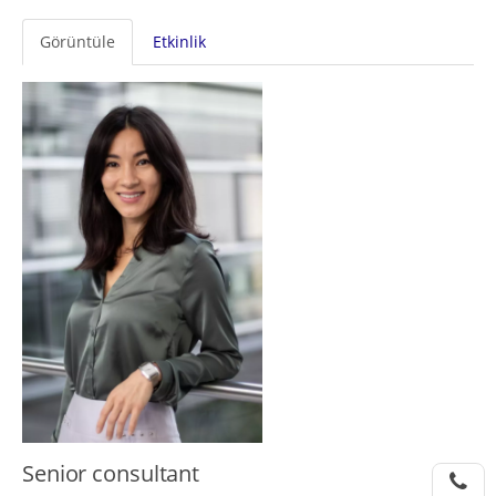
Birincil
Görüntüle
Etkinlik
sekmeler
Senior сonsultant