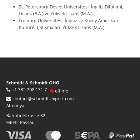
St. Petersburg Devlet Üniversitesi, İngiliz Dilbilimi,
Lisans (B.A.) ve Yüksek Lisans (M.A.)
Freiburg Üniversitesi, İngiliz ve Kuzey Amerikan
Kültürel Çalışmaları, Yüksek Lisans (M.A.)
Schmidt & Schmidt OHG
+1 332 208 131 7
offline
contact@schmidt-export.com
Almanya
Bahnhofstrasse 32
94032
Passau