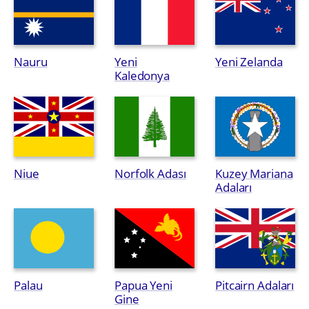
Nauru
Yeni
Yeni Zelanda
Kaledonya
Niue
Norfolk Adası
Kuzey Mariana
Adaları
Palau
Papua Yeni
Pitcairn Adaları
Gine