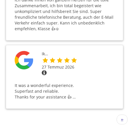
Zusammenarbeit, ich bin total begeistert wie
unkompliziert und hilfsbereit Sie sind. Super
freundliche telefonische Beratung, auch der E-Mail
Verkehr einfach super. Kann ich unbedenklich
empfehlen, Klasse 👍☺️
Ik…
27 Temmuz 2026
It was a wonderful experience.
Superfast and reliable.
Thanks for your assistance 👍 …
Sayfalama
Sonr
››
sayf