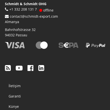
Schmidt & Schmidt OHG
+1 332 208 131 7
offline
contact@schmidt-export.com
Almanya
Bahnhofstrasse 32
94032
Passau
Footer
İletişim
menu
Garanti
Künye