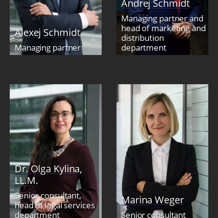
Andrej Schmidt
Managing partner and
head of marketing and
Alexej Schmidt
distribution
Managing partner
department
Dr. Olga Kylina,
LL.M.
Senior consultant,
Marina Weger
head of legal services
department
Senior consultant