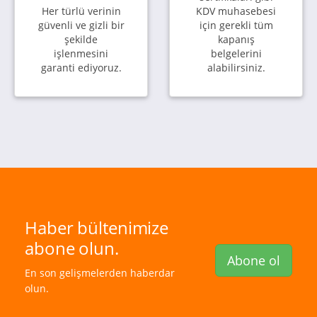
Her türlü verinin
KDV muhasebesi
güvenli ve gizli bir
için gerekli tüm
şekilde
kapanış
işlenmesini
belgelerini
garanti ediyoruz.
alabilirsiniz.
Haber bültenimize
abone olun.
Abone ol
En son gelişmelerden haberdar
olun.