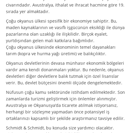
civarındadır. Avustralya, ithalat ve ihracat hacmine göre 19.
sırada yer almaktadır.
Çoğu okyanus ülkesi spesifik bir ekonomiye sahiptir. Bu,
maden kaynaklarının ve vasıflı işgücünün eksikliği ile dünya
pazarlarına olan uzaklığı ile ilişkilidir. Birçok eyalet,
yurtdışından gelen mali katkılara bağımlıdır.
Çoğu okyanus ülkesinde ekonominin temel dayanakları
tarım (kopra ve hurma yağı üretimi) ve balıkçılıktır.
Okyanus devletlerinin devasa münhasır ekonomik bölgeleri
vardır ama kendi donanmaları yoktur. Bu nedenle, okyanus
devletleri diğer devletlere balık tutmak için özel lisanslar
verir. Bu, devlet bütçesini önemli ölçüde dengelemektedir.
Nüfusun çoğu kamu sektöründe istihdam edilmektedir. Son
zamanlarda turizmi geliştirmek için önlemler alınmıştır.
Avustralya ve Okyanusya'da ticarete atılmak istiyorsanız,
herhangi bir sözleşme yapmadan önce potansiyel iş
ortaklarınızı kapsamlı bir şekilde araştırmanız tavsiye edilir.
Schmidt & Schmidt, bu konuda size yardımcı olacaktır.