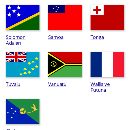
Solomon
Samoа
Тоnga
Adaları
Тuvalu
Vanuatu
Wallis ve
Futuna