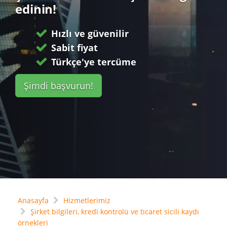
edinin!
Hızlı ve güvenilir
Sabit fiyat
Türkçe'ye tercüme
Şimdi başvurun!
Anasayfa
Hizmetlerimiz
Şirket bilgileri, kredi kontrolü ve ticaret sicili kaydı
örnekleri