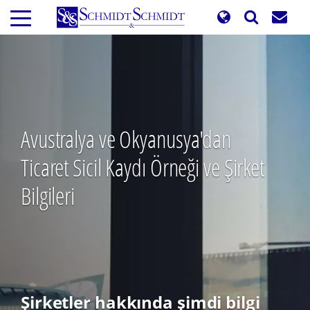
Ana
içeriğe
atla
Avustralya ve Okyanusya'dan
Ticaret Sicil Kaydı Örneği ve Şirket
Bilgileri
Şirketler hakkında şimdi bilgi