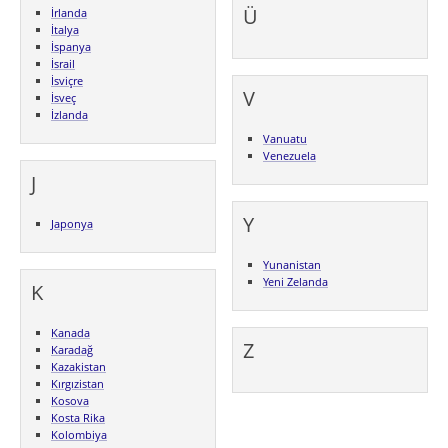
Ü
İrlanda
İtalya
İspanya
İsrail
İsviçre
V
İsveç
İzlanda
Vanuatu
Venezuela
J
Y
Japonya
Yunanistan
Yeni Zelanda
K
Kanada
Z
Karadağ
Kazakistan
Kırgızistan
Kosova
Kosta Rika
Kolombiya