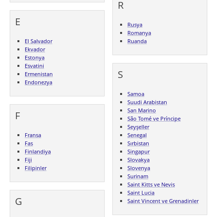
R
E
Rusya
Romanya
El Salvador
Ruanda
Ekvador
Estonya
Esvatini
S
Ermenistan
Endonezya
Samoa
Suudi Arabistan
San Marino
F
São Tomé ve Príncipe
Seyşeller
Fransa
Senegal
Fas
Sırbistan
Finlandiya
Singapur
Fiji
Slovakya
Filipinler
Slovenya
Surinam
Saint Kitts ve Nevis
Saint Lucia
G
Saint Vincent ve Grenadinler