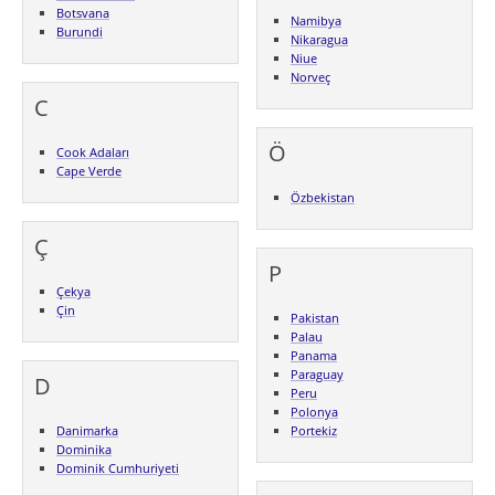
Botsvana
Namibya
Burundi
Nikaragua
Niue
Norveç
C
Ö
Cook Adaları
Cape Verde
Özbekistan
Ç
P
Çekya
Çin
Pakistan
Palau
Panama
Paraguay
D
Peru
Polonya
Danimarka
Portekiz
Dominika
Dominik Cumhuriyeti