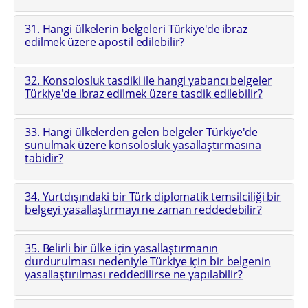
31. Hangi ülkelerin belgeleri Türkiye'de ibraz
edilmek üzere apostil edilebilir?
32. Konsolosluk tasdiki ile hangi yabancı belgeler
Türkiye'de ibraz edilmek üzere tasdik edilebilir?
33. Hangi ülkelerden gelen belgeler Türkiye'de
sunulmak üzere konsolosluk yasallaştırmasına
tabidir?
34. Yurtdışındaki bir Türk diplomatik temsilciliği bir
belgeyi yasallaştırmayı ne zaman reddedebilir?
35. Belirli bir ülke için yasallaştırmanın
durdurulması nedeniyle Türkiye için bir belgenin
yasallaştırılması reddedilirse ne yapılabilir?