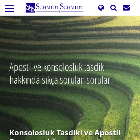
Ana
içeriğe
atla
Apostil ve konsolosluk tasdiki
hakkında sıkça sorulan sorular
Konsolosluk Tasdiki ve Apostil