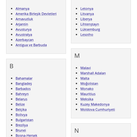
Almanya
Letonya
Amerika Birleşik Devletleri
Litvanya
Arnavutluk
Liberya
Arjantin
Lihtenştayn
Avusturya
Lüksemburg
Avustralya
Lesotho
Azerbaycan
Antigua ve Barbuda
M
B
Malavi
Marshall Adaları
Bahamalar
Malta
Bangladeş
Moğolistan
Barbados
Monako
Bahreyn
Mauritius
Belarus
Meksika
Belize
Kuzey Makedonya
Belçika
Moldova Cumhuriyeti
Bolivya
Bulgaristan
Brezilya
N
Brunei
Bosna-Hersek