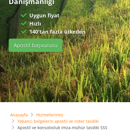
Danışmanlığı
Uygun fiyat
Hızlı
140'tan fazla ülkeden
Apostil başvurusu
Anasayfa
Hizmetlerimiz
Yabancı belgelerin apostil ve noter tasdiki
Apostil ve konsolosluk imza-mühür tasdiki SSS