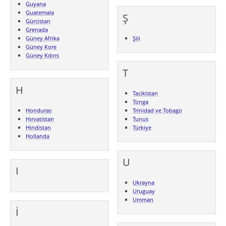
Guyana
Guatemala
Ş
Gürcistan
Grenada
Güney Afrika
Şili
Güney Kore
Güney Kıbrıs
T
H
Tacikistan
Tonga
Honduras
Trinidad ve Tobago
Hırvatistan
Tunus
Hindistan
Türkiye
Hollanda
U
I
Ukrayna
Uruguay
Umman
İ