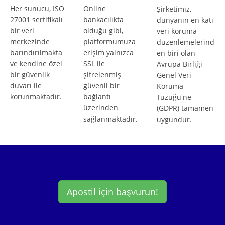
Her sunucu, ISO
Online
Şirketimiz,
27001 sertifikalı
bankacılıkta
dünyanın en katı
bir veri
olduğu gibi,
veri koruma
merkezinde
platformumuza
düzenlemelerind
barındırılmakta
erişim yalnızca
en biri olan
ve kendine özel
SSL ile
Avrupa Birliği
bir güvenlik
şifrelenmiş
Genel Veri
duvarı ile
güvenli bir
Koruma
korunmaktadır.
bağlantı
Tüzüğü'ne
üzerinden
(GDPR) tamamen
sağlanmaktadır.
uygundur.
Apostil için başvurun!