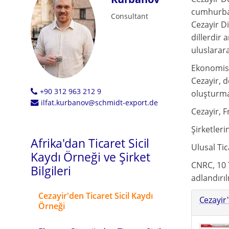
cumhurbaş
Consultant
Cezayir D
dillerdir 
uluslarara
Ekonomisin
Cezayir, d
+90 312 963 212 9
oluşturma
ilfat.kurbanov@schmidt-export.de
Cezayir, F
Şirketleri
Afrika'dan Ticaret Sicil
Ulusal Tic
Kaydı Örneği ve Şirket
CNRC, 10 
Bilgileri
adlandırıl
Cezayir'den Ticaret Sicil Kaydı
Cezayir'
Örneği