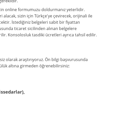
ereklidir.
için online formumuzu doldurmanız yeterlidir.
 alacak, sizin için Türkçe'ye çevirecek, orijinali ile
ktir. İstediğiniz belgeleri sabit bir fiyattan
tusunda ticaret sicilinden alınan belgelere
lir. Konsolosluk tasdiki ücretleri ayrıca tahsil edilir.
retsiz olarak araştırıyoruz. Ön bilgi başvurusunda
ük altına girmeden öğrenebilirsiniz:
issedarlar),