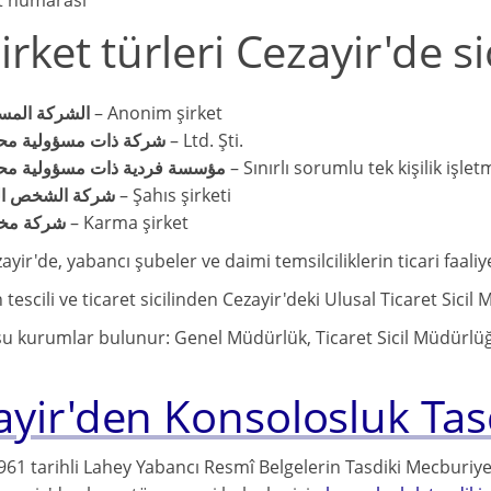
t numarası
irket türleri Cezayir'de si
الشركة المس
– Anonim şirket
شركة ذات مسؤولية مح
– Ltd. Şti.
مؤسسة فردية ذات مسؤولية مح
– Sınırlı sorumlu tek kişilik işlet
شركة الشخص ال
– Şahıs şirketi
شركة مخ
– Karma şirket
ayir'de, yabancı şubeler ve daimi temsilciliklerin ticari faaliy
n tescili ve ticaret sicilinden Cezayir'deki Ulusal Ticaret Sic
u kurumlar bulunur: Genel Müdürlük, Ticaret Sicil Müdürlüğ
ayir'den Konsolosluk Tas
961 tarihli Lahey Yabancı Resmî Belgelerin Tasdiki Mecburiyet