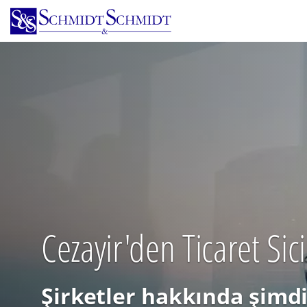
Ana
içeriğe
atla
Cezayir'den Ticaret Sic
Şirketler hakkında şimdi 