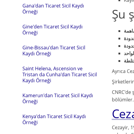
Kayı
Gana'dan Ticaret Sicil Kaydı
Şu ş
Örneği
Gine'den Ticaret Sicil Kaydı
اهمة
Örneği
دودة
دودة
Gine-Bissau'dan Ticaret Sicil
واحد
Kaydı Örneği
تلطة
Saint Helena, Ascension ve
Ayrıca Cez
Tristan da Cunha'dan Ticaret Sicil
Kaydı Örneği
Şirketleri
CNRC'de ş
Kamerun'dan Ticaret Sicil Kaydı
bölümler.
Örneği
Cez
Kenya'dan Ticaret Sicil Kaydı
Örneği
Cezayir, 1