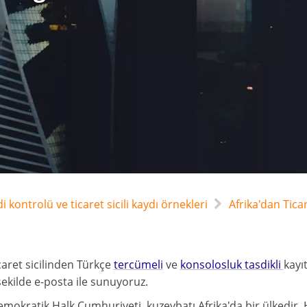
edi kontrolü ve ticaret sicili kaydı örnekleri
Afrika'dan Ticar
caret sicilinden Türkçe
tercümeli
ve
konsolosluk tasdikli
kayı
şekilde e-posta ile sunuyoruz.
emokratik Halk Cumhuriyeti, kuzeybatı Afrika'da bir ülkedir.