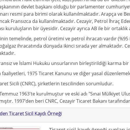
kanının devlet başkanı olduğu bir parlamenter cumhuriyettir
inarı resmi para birimi olarak kullanılmaktadır. Arapça ve B
ancak Fransızca da kullanılmaktadır. Cezayir, Petrol İhraç Ede
sı kuruluşların bir üyesidir. Cezayir ayrıca AB ile bir ortaklı
in temelinde, petrol üretimi ve petrol ihracatı vardır (%95 
oğalgaz ihracatında dünyada ikinci sırada yer almaktadır. Ce
ktadır.
ransız ve İslami Hukuku unsurlarının birleştirildiği karma bir
n faaliyetleri, 1975 Ticaret Kanunu ve diğer yasal düzenleme
aret Sicili (CNRC), şirketlerin tescilinden sorumludur.
Temmuz 1963'te kurulmuştur ve eski adı "Sınai Mülkiyet Ulu
mıştır. 1997'den beri CNRC, Cezayir Ticaret Bakanı tarafından
den Ticaret Sicil Kaydı Örneği
Ticaret sicil kaydı örneği şunları iç