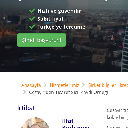
Hızlı ve güvenilir
Sabit fiyat
Türkçe'ye tercüme
Şimdi başvurun!
Anasayfa
Hizmetlerimiz
Şirket bilgileri, kr
Cezayir'den Ticaret Sicil Kaydı Örneği
İrtibat
Cezayir ti
kolay bir 
Ilfat
Kurbanov
Cezayir D