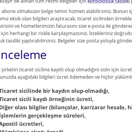
ezayir'de alınan tüm resmi belgeler için
konsolosluk tasdiki
g
a abone olmaksızın belge temin hizmeti alabilirsiniz. Bunun 
ız eksik olan bilgileri araştıracak, ticaret sicilinden örnekleri
irisini ve hizmetlerimizin faturasını size e-posta ile gönderece
 için herhangi bir riskle karşılaşmazsınız. İstekleriniz doğrul
k tasdiki yaptırabilirsiniz. Belgeler size posta yoluyla gönderi
İnceleme
z şirketin ticaret siciline kayıtlı olup olmadığını sizin için üc
nuzda aşağıdaki bilgileri ücret ödemeden ve hiçbir yükümlül
Ticaret sicilinde bir kaydın olup-olmadığı,
Ticaret sicili kaydı örneğinin ücreti,
Diğer olası bilgiler (bilançolar, kar/zarar hesabı, h
İşlemlerin gerçekleşme süreleri,
Apostil ücretleri,