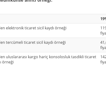
Mümkünse alıntı örneği.
19%
en elektronik ticaret sicil kaydı örneği
119
fiy
en tercümeli ticaret sicil kaydı örneği
41,
fiy
en uluslararası kargo hariç konsolosluk tasdikli ticaret
142
dı örneği
fiy