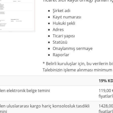
Şirket adı
Kayıt numarası
Hukuki şekli
Adres
Ticari yapısı
Statüsü
Onaylanmış sermaye
Raporlar
* Belirli kuruluşlar için, bu verilerin 
Talebinizin işleme alınması minimum 
19% KDV
den elektronik belge temini
119,00 
fiyatlar
den uluslararası kargo hariç konsolosluk tasdikli
1428,00
mini
fiyatlar