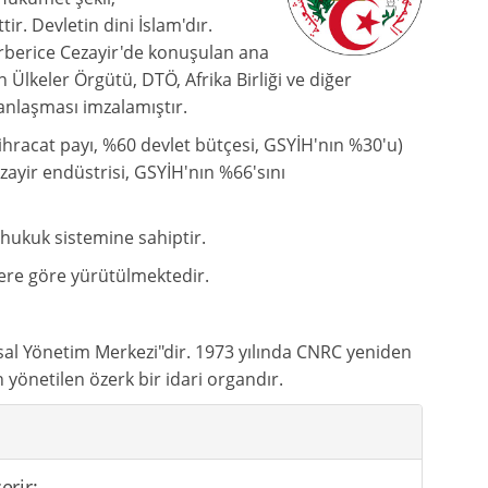
. Devletin dini İslam'dır.
erberice Cezayir'de konuşulan ana
n Ülkeler Örgütü, DTÖ, Afrika Birliği ve diğer
k anlaşması imzalamıştır.
ihracat payı, %60 devlet bütçesi, GSYİH'nın %30'u)
zayir endüstrisi, GSYİH'nın %66'sını
 hukuk sistemine sahiptir.
lere göre yürütülmektedir.
sal Yönetim Merkezi"dir. 1973 yılında CNRC yeniden
 yönetilen özerk bir idari organdır.
erir: