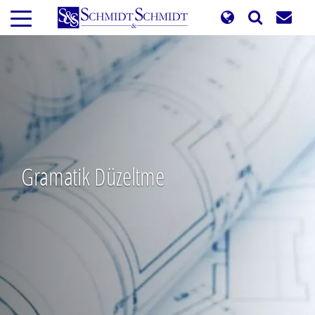
Ana
içeriğe
atla
Gramatik Düzeltme