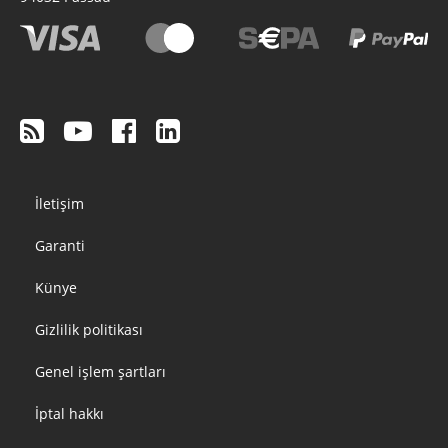
Footer
İletişim
menu
Garanti
Künye
Gizlilik politikası
Genel işlem şartları
İptal hakkı