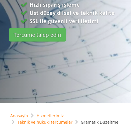
Hızlı sipariş işleme
Üst düzey dilsel ve teknik kalite
SSL ile güvenli veri iletimi
Tercüme talep edin
Anasayfa
Hizmetlerimiz
Teknik ve hukuki tercümeler
Gramatik Düzeltme