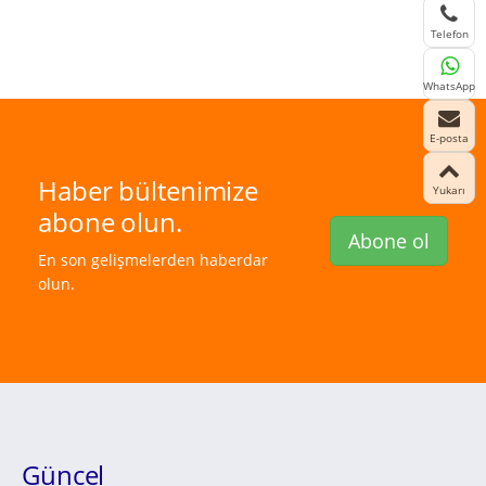
Telefon
WhatsApp
E-posta
Haber bültenimize
Yukarı
abone olun.
Abone ol
En son gelişmelerden haberdar
olun.
Güncel