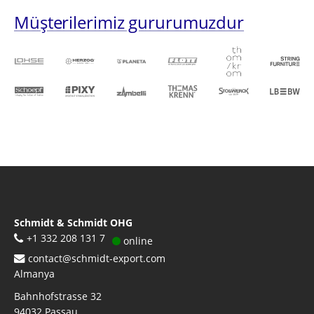
Müşterilerimiz gururumuzdur
Schmidt & Schmidt OHG
+1 332 208 131 7
online
contact@schmidt-export.com
Almanya
Bahnhofstrasse 32
94032
Passau