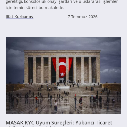
gerektiği, konsolosluk onayı şartları ve uluslararası işlemler
için temin süreci bu makalede.
Ilfat Kurbanov
7 Temmuz 2026
MASAK KYC Uyum Süreçleri: Yabancı Ticaret