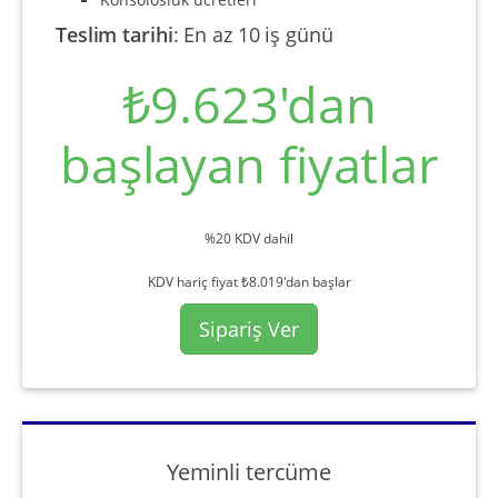
Teslim tarihi
:
En az 10 iş günü
₺9.623'dan
başlayan fiyatlar
%20 KDV dahil
KDV hariç fiyat ₺8.019'dan başlar
Sipariş Ver
Yeminli tercüme