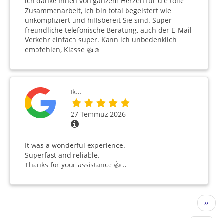
ich danke Ihnen von ganzem Herzen für die tolle
Zusammenarbeit, ich bin total begeistert wie
unkompliziert und hilfsbereit Sie sind. Super
freundliche telefonische Beratung, auch der E-Mail
Verkehr einfach super. Kann ich unbedenklich
empfehlen, Klasse 👍☺️
Ik…
27 Temmuz 2026
It was a wonderful experience.
Superfast and reliable.
Thanks for your assistance 👍 …
Sayfalama
Sonr
››
sayf