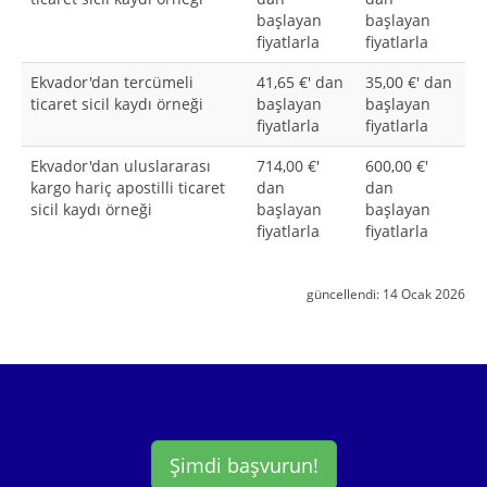
başlayan
başlayan
fiyatlarla
fiyatlarla
Ekvador'dan tercümeli
41,65 €' dan
35,00 €' dan
ticaret sicil kaydı örneği
başlayan
başlayan
fiyatlarla
fiyatlarla
Ekvador'dan uluslararası
714,00 €'
600,00 €'
kargo hariç apostilli ticaret
dan
dan
sicil kaydı örneği
başlayan
başlayan
fiyatlarla
fiyatlarla
güncellendi:
14 Ocak 2026
Şimdi başvurun!