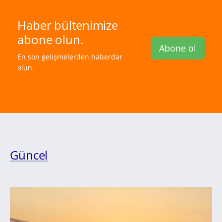
Haber bültenimize
abone olun.
Abone ol
En son gelişmelerden haberdar
olun.
Güncel