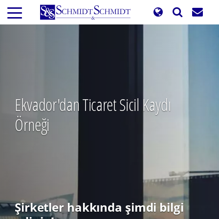
Ana
içeriğe
atla
Ekvador'dan Ticaret Sicil Kaydı
Örneği
Şirketler hakkında şimdi bilgi