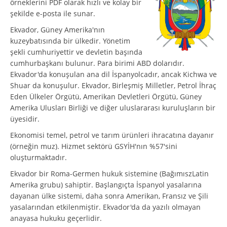
örneklerini PDF olarak hızlı ve kolay bir
şekilde e-posta ile sunar.
Ekvador, Güney Amerika'nın
kuzeybatısında bir ülkedir. Yönetim
şekli cumhuriyettir ve devletin başında
cumhurbaşkanı bulunur. Para birimi ABD dolarıdır.
Ekvador'da konuşulan ana dil İspanyolcadır, ancak Kichwa ve
Shuar da konuşulur. Ekvador, Birleşmiş Milletler, Petrol İhraç
Eden Ülkeler Örgütü, Amerikan Devletleri Örgütü, Güney
Amerika Ulusları Birliği ve diğer uluslararası kuruluşların bir
üyesidir.
Ekonomisi temel, petrol ve tarım ürünleri ihracatına dayanır
(örneğin muz). Hizmet sektörü GSYİH'nın %57'sini
oluşturmaktadır.
Ekvador bir Roma-Germen hukuk sistemine (BağımıszLatin
Amerika grubu) sahiptir. Başlangıçta İspanyol yasalarına
dayanan ülke sistemi, daha sonra Amerikan, Fransız ve Şili
yasalarından etkilenmiştir. Ekvador'da da yazılı olmayan
anayasa hukuku geçerlidir.