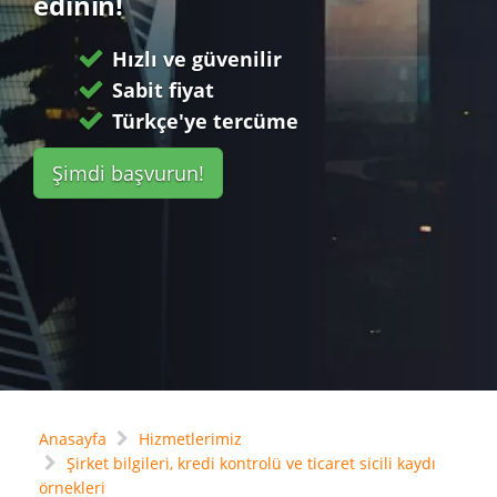
edinin!
Hızlı ve güvenilir
Sabit fiyat
Türkçe'ye tercüme
Şimdi başvurun!
Anasayfa
Hizmetlerimiz
Şirket bilgileri, kredi kontrolü ve ticaret sicili kaydı
örnekleri