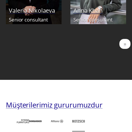
Valeria Nikolaeva
Anna Khan
Senior consultant
Senior сonsultant
Sayfalama
Sonr
››
sayf
Müşterilerimiz gururumuzdur