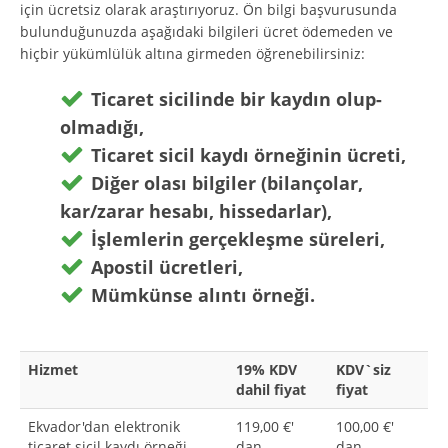
için ücretsiz olarak araştırıyoruz. Ön bilgi başvurusunda
bulunduğunuzda aşağıdaki bilgileri ücret ödemeden ve
hiçbir yükümlülük altına girmeden öğrenebilirsiniz:
Ticaret sicilinde bir kaydın olup-
olmadığı,
Ticaret sicil kaydı örneğinin ücreti,
Diğer olası bilgiler (bilançolar,
kar/zarar hesabı, hissedarlar),
İşlemlerin gerçekleşme süreleri,
Apostil ücretleri,
Mümkünse alıntı örneği.
Hizmet
19% KDV
KDV`siz
dahil fiyat
fiyat
Ekvador'dan elektronik
119,00 €'
100,00 €'
ticaret sicil kaydı örneği
dan
dan