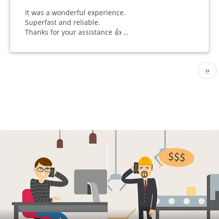
It was a wonderful experience.
Superfast and reliable.
Thanks for your assistance 👍 …
Sayfalama
Sonr
››
sayf