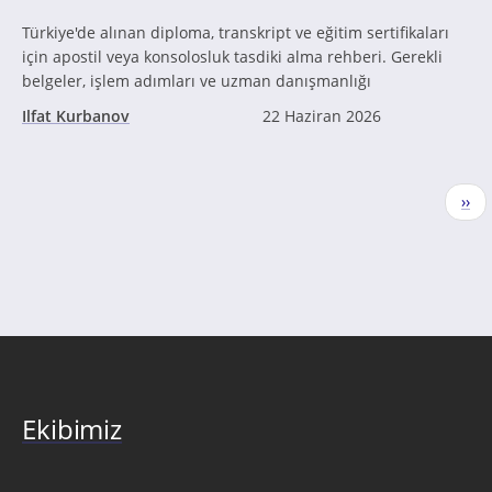
Türkiye'de alınan diploma, transkript ve eğitim sertifikaları
için apostil veya konsolosluk tasdiki alma rehberi. Gerekli
belgeler, işlem adımları ve uzman danışmanlığı
Ilfat Kurbanov
22 Haziran 2026
Sayfalama
Sonr
››
sayf
Ekibimiz