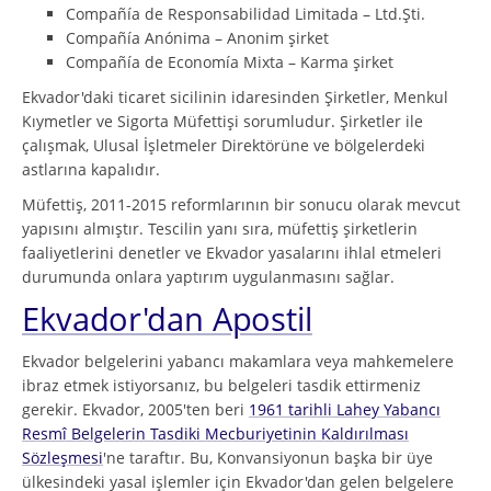
Compañía de Responsabilidad Limitada – Ltd.Şti.
Compañía Anónima – Anonim şirket
Compañía de Economía Mixta – Karma şirket
Ekvador'daki ticaret sicilinin idaresinden Şirketler, Menkul
Kıymetler ve Sigorta Müfettişi sorumludur. Şirketler ile
çalışmak, Ulusal İşletmeler Direktörüne ve bölgelerdeki
astlarına kapalıdır.
Müfettiş, 2011-2015 reformlarının bir sonucu olarak mevcut
yapısını almıştır. Tescilin yanı sıra, müfettiş şirketlerin
faaliyetlerini denetler ve Ekvador yasalarını ihlal etmeleri
durumunda onlara yaptırım uygulanmasını sağlar.
Ekvador'dan Apostil
Ekvador belgelerini yabancı makamlara veya mahkemelere
ibraz etmek istiyorsanız, bu belgeleri tasdik ettirmeniz
gerekir. Ekvador, 2005'ten beri
1961 tarihli Lahey Yabancı
Resmî Belgelerin Tasdiki Mecburiyetinin Kaldırılması
Sözleşmesi
'ne taraftır. Bu, Konvansiyonun başka bir üye
ülkesindeki yasal işlemler için Ekvador'dan gelen belgelere