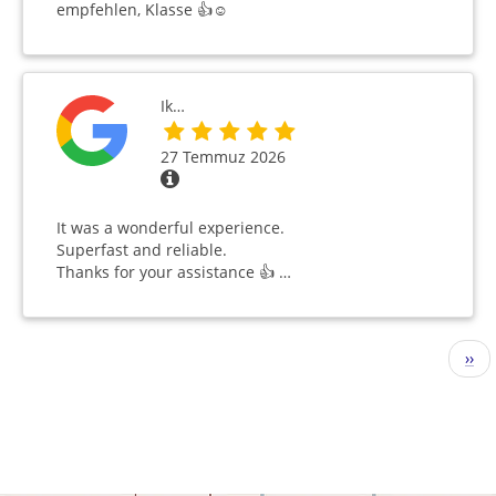
empfehlen, Klasse 👍☺️
Ik…
27 Temmuz 2026
It was a wonderful experience.
Superfast and reliable.
Thanks for your assistance 👍 …
Sayfalama
Sonr
››
sayf