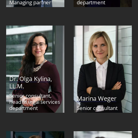
Managing partner
department
Dr. Olga Kylina,
LL.M.
Senior consultant,
Marina Weger
head of legal services
department
Senior consultant