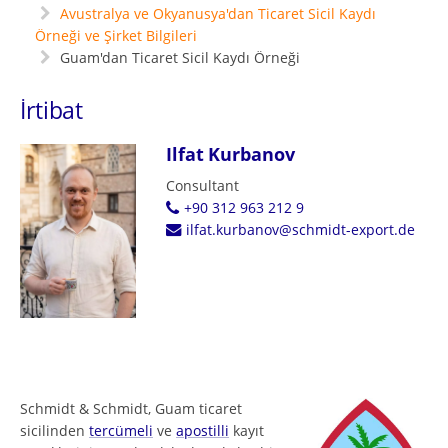
Avustralya ve Okyanusya'dan Ticaret Sicil Kaydı
Örneği ve Şirket Bilgileri
Guam'dan Ticaret Sicil Kaydı Örneği
İrtibat
Ilfat Kurbanov
Consultant
+90 312 963 212 9
ilfat.kurbanov@schmidt-export.de
Schmidt & Schmidt, Guam ticaret
sicilinden
tercümeli
ve
apostilli
kayıt