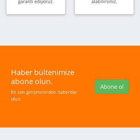
garanti ediyoruz.
alabilirsiniz.
Haber bültenimize
abone olun.
Abone ol
En son gelişmelerden haberdar
olun.