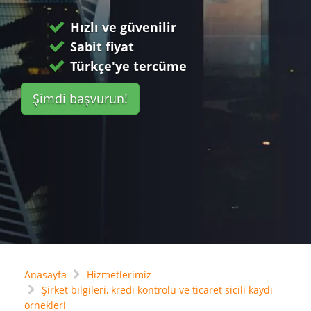
Hızlı ve güvenilir
Sabit fiyat
Türkçe'ye tercüme
Şimdi başvurun!
Anasayfa
Hizmetlerimiz
Şirket bilgileri, kredi kontrolü ve ticaret sicili kaydı
örnekleri