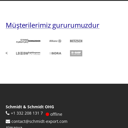
Müşterilerimiz gururumuzdur
Schmidt & Schmidt OHG
+1 332 208 131 7
offline
contact@schmidt-export.com
Almanya