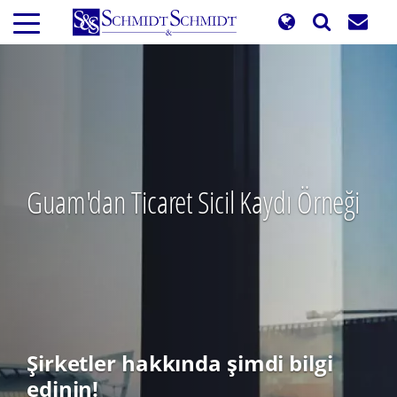
Ana
içeriğe
atla
Guam'dan Ticaret Sicil Kaydı Örneği
Şirketler hakkında şimdi bilgi
edinin!