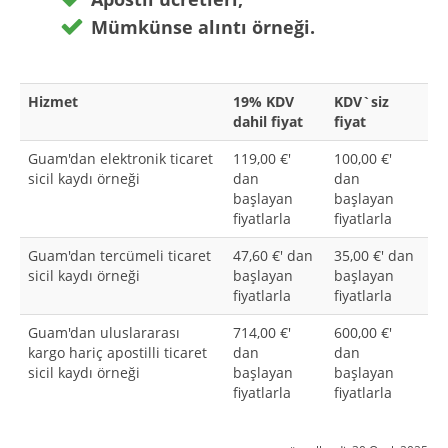
Mümkünse alıntı örneği.
Hizmet
19% KDV
KDV`siz
dahil fiyat
fiyat
Guam'dan elektronik ticaret
119,00 €'
100,00 €'
sicil kaydı örneği
dan
dan
başlayan
başlayan
fiyatlarla
fiyatlarla
Guam'dan tercümeli ticaret
47,60 €' dan
35,00 €' dan
sicil kaydı örneği
başlayan
başlayan
fiyatlarla
fiyatlarla
Guam'dan uluslararası
714,00 €'
600,00 €'
kargo hariç apostilli ticaret
dan
dan
sicil kaydı örneği
başlayan
başlayan
fiyatlarla
fiyatlarla