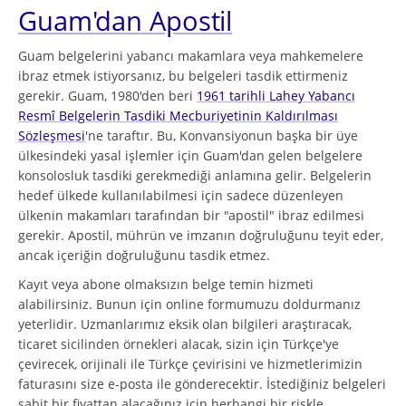
Guam'dan Apostil
Guam belgelerini yabancı makamlara veya mahkemelere
ibraz etmek istiyorsanız, bu belgeleri tasdik ettirmeniz
gerekir. Guam, 1980'den beri
1961 tarihli Lahey Yabancı
Resmî Belgelerin Tasdiki Mecburiyetinin Kaldırılması
Sözleşmesi
'ne taraftır. Bu, Konvansiyonun başka bir üye
ülkesindeki yasal işlemler için Guam'dan gelen belgelere
konsolosluk tasdiki gerekmediği anlamına gelir. Belgelerin
hedef ülkede kullanılabilmesi için sadece düzenleyen
ülkenin makamları tarafından bir "apostil" ibraz edilmesi
gerekir. Apostil, mührün ve imzanın doğruluğunu teyit eder,
ancak içeriğin doğruluğunu tasdik etmez.
Kayıt veya abone olmaksızın belge temin hizmeti
alabilirsiniz. Bunun için online formumuzu doldurmanız
yeterlidir. Uzmanlarımız eksik olan bilgileri araştıracak,
ticaret sicilinden örnekleri alacak, sizin için Türkçe'ye
çevirecek, orijinali ile Türkçe çevirisini ve hizmetlerimizin
faturasını size e-posta ile gönderecektir. İstediğiniz belgeleri
sabit bir fiyattan alacağınız için herhangi bir riskle