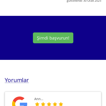
güncellendi:
30 Ocak 2025
Şimdi başvurun!
Yorumlar
Ann…