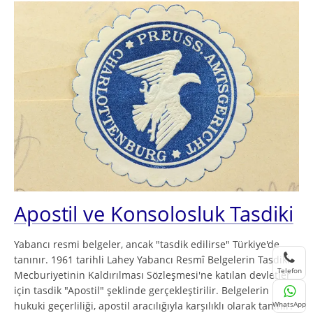
Apostil ve Konsolosluk Tasdiki
Yabancı resmi belgeler, ancak "tasdik edilirse" Türkiye'de
tanınır. 1961 tarihli Lahey Yabancı Resmî Belgelerin Tasdiki
Telefon
Mecburiyetinin Kaldırılması Sözleşmesi'ne katılan devletler
için tasdik "Apostil" şeklinde gerçekleştirilir. Belgelerin
WhatsApp
hukuki geçerliliği, apostil aracılığıyla karşılıklı olarak tanınır.