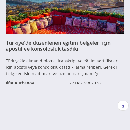
Türkiye'de düzenlenen eğitim belgeleri için
apostil ve konsolosluk tasdiki
Türkiye'de alınan diploma, transkript ve eğitim sertifikaları
için apostil veya konsolosluk tasdiki alma rehberi. Gerekli
belgeler, işlem adımları ve uzman danışmanlığı
Ilfat Kurbanov
22 Haziran 2026
Sayfalama
Sonr
››
sayf