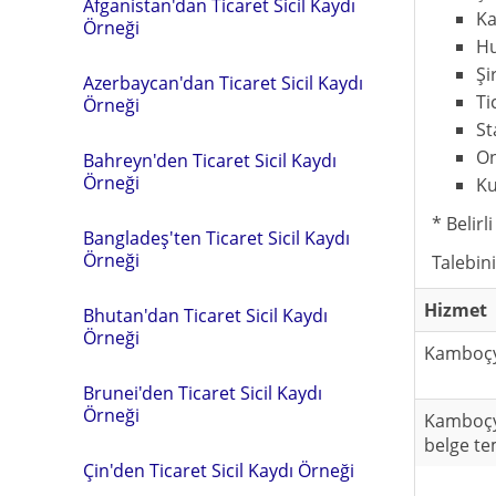
Afganistan'dan Ticaret Sicil Kaydı
Ka
Örneği
Hu
Şi
Azerbaycan'dan Ticaret Sicil Kaydı
Ti
Örneği
St
On
Bahreyn'den Ticaret Sicil Kaydı
Örneği
Ku
* Belirl
Bangladeş'ten Ticaret Sicil Kaydı
Örneği
Talebin
Hizmet
Bhutan'dan Ticaret Sicil Kaydı
Örneği
Kamboçya
Brunei'den Ticaret Sicil Kaydı
Örneği
Kamboçya
belge te
Çin'den Ticaret Sicil Kaydı Örneği