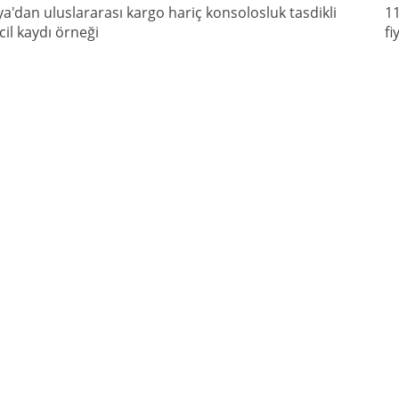
'dan uluslararası kargo hariç konsolosluk tasdikli
11
icil kaydı örneği
fi