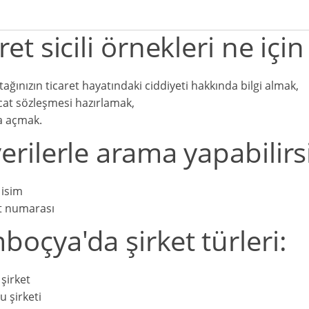
ret sicili örnekleri ne için
rtağınızın ticaret hayatındaki ciddiyeti hakkında bilgi almak,
cat sözleşmesi hazırlamak,
a açmak.
erilerle arama yapabilirs
isim
t numarası
oçya'da şirket türleri:
 şirket
 şirketi