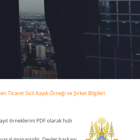
n Ticaret Sicil Kaydı Örneği ve Şirket Bilgileri
ayıt örneklerini PDF olarak hızlı
yasal monarşidir. Devlet başkanı