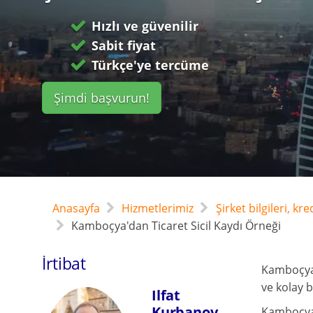
Hızlı ve güvenilir
Sabit fiyat
Türkçe'ye tercüme
Şimdi başvurun!
Anasayfa
Hizmetlerimiz
Şirket bilgileri, kr
Kamboçya'dan Ticaret Sicil Kaydı Örneği
İrtibat
Kamboçya 
ve kolay b
Ilfat
Kurbanov
Kamboçya 