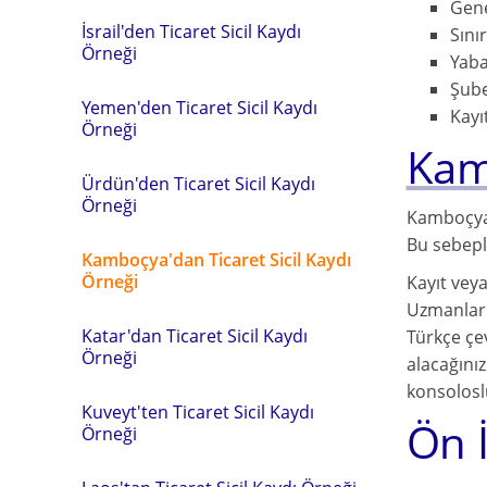
Gene
İsrail'den Ticaret Sicil Kaydı
Sınır
Örneği
Yaba
Şub
Yemen'den Ticaret Sicil Kaydı
Kayıt
Örneği
Kam
Ürdün'den Ticaret Sicil Kaydı
Örneği
Kamboçya,
Bu sebepl
Kamboçya'dan Ticaret Sicil Kaydı
Örneği
Kayıt vey
Uzmanlarım
Katar'dan Ticaret Sicil Kaydı
Türkçe çev
Örneği
alacağınız
konsoloslu
Kuveyt'ten Ticaret Sicil Kaydı
Ön 
Örneği