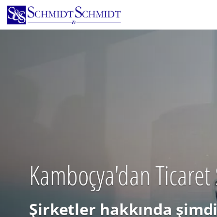
Ana
içeriğe
atla
Kamboçya'dan Ticaret S
Şirketler hakkında şimdi 