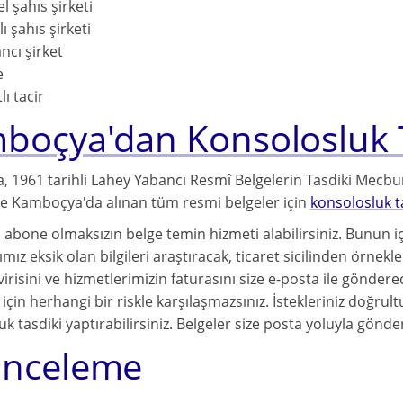
l şahıs şirketi
lı şahıs şirketi
ncı şirket
e
lı tacir
boçya'dan Konsolosluk T
 1961 tarihli Lahey Yabancı Resmî Belgelerin Tasdiki Mecburi
e Kamboçya'da alınan tüm resmi belgeler için
konsolosluk t
a abone olmaksızın belge temin hizmeti alabilirsiniz. Bunun 
ız eksik olan bilgileri araştıracak, ticaret sicilinden örnekleri
irisini ve hizmetlerimizin faturasını size e-posta ile gönderece
 için herhangi bir riskle karşılaşmazsınız. İstekleriniz doğrul
k tasdiki yaptırabilirsiniz. Belgeler size posta yoluyla gönderi
İnceleme