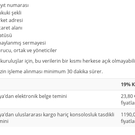
yıt numarası
kuki şekli
rket adresi
caret alanı
atüsü
aylanmış sermayesi
rucu, ortak ve yöneticiler
i kuruluşlar için, bu verilerin bir kısmı herkese açık olmayabili
izin işleme alınması minimum 30 dakika sürer.
19% K
'dan elektronik belge temini
23,80 
fiyatla
'dan uluslararası kargo hariç konsolosluk tasdikli
1190,0
mini
fiyatla