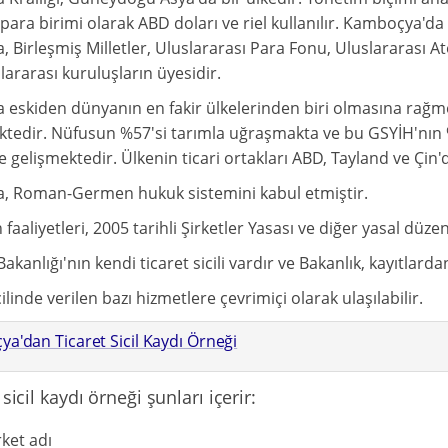
e para birimi olarak ABD doları ve riel kullanılır. Kamboçya'
 Birleşmiş Milletler, Uluslararası Para Fonu, Uluslararası A
lararası kuruluşların üyesidir.
eskiden dünyanın en fakir ülkelerinden biri olmasına rağm
tedir. Nüfusun %57'si tarımla uğraşmakta ve bu GSYİH'nın %
 gelişmektedir. Ülkenin ticari ortakları ABD, Tayland ve Çin'd
 Roman-Germen hukuk sistemini kabul etmiştir.
n faaliyetleri, 2005 tarihli Şirketler Yasası ve diğer yasal düz
kanlığı'nın kendi ticaret sicili vardır ve Bakanlık, kayıtlar
cilinde verilen bazı hizmetlere çevrimiçi olarak ulaşılabilir.
a'dan Ticaret Sicil Kaydı Örneği
 sicil kaydı örneği şunları içerir:
rket adı