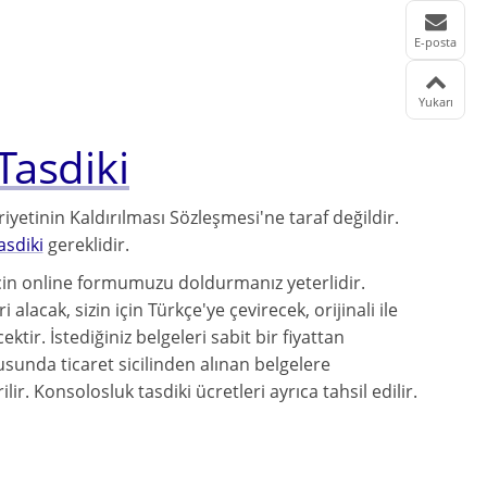
E-posta
Yukarı
asdiki
yetinin Kaldırılması Sözleşmesi'ne taraf değildir.
asdiki
gereklidir.
için online formumuzu doldurmanız yeterlidir.
 alacak, sizin için Türkçe'ye çevirecek, orijinali ile
ktir. İstediğiniz belgeleri sabit bir fiyattan
tusunda ticaret sicilinden alınan belgelere
lir. Konsolosluk tasdiki ücretleri ayrıca tahsil edilir.