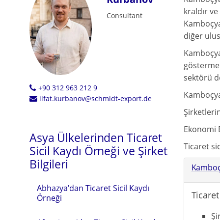
kraldır v
Consultant
Kamboçya,
diğer ulus
Kamboçya 
göstermek
sektörü de
+90 312 963 212 9
Kamboçya,
ilfat.kurbanov@schmidt-export.de
Şirketleri
Ekonomi Ba
Asya Ülkelerinden Ticaret
Ticaret si
Sicil Kaydı Örneği ve Şirket
Bilgileri
Kamboçy
Abhazya'dan Ticaret Sicil Kaydı
Ticaret
Örneği
Şi