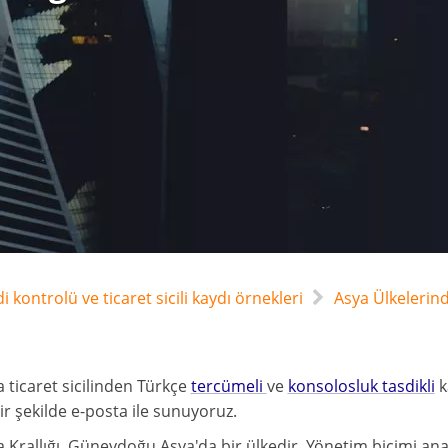
edi kontrolü ve ticaret sicili kaydı örnekleri
Asya Ülkelerinde
ticaret sicilinden Türkçe
tercümeli
ve
konsolosluk tasdikli
k
ir şekilde e-posta ile sunuyoruz.
Krallığı, Güneydoğu Asya'da bir ülkedir. Yönetim biçimi ana