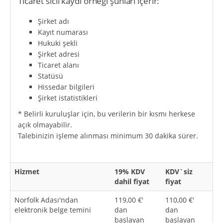
Ticaret sicil kaydı örneği şunları içerir:
Şirket adı
Kayıt numarası
Hukuki şekli
Şirket adresi
Ticaret alanı
Statüsü
Hissedar bilgileri
Şirket istatistikleri
* Belirli kuruluşlar için, bu verilerin bir kısmı herkese
açık olmayabilir.
Talebinizin işleme alınması minimum 30 dakika sürer.
Hizmet
19% KDV
KDV`siz
dahil fiyat
fiyat
Norfolk Adası'ndan
119,00 €'
110,00 €'
elektronik belge temini
dan
dan
başlayan
başlayan