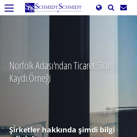
Ana
içeriğe
atla
Norfolk Adası'ndan Ticaret Sicil
Kaydı Örneği
Şirketler hakkında şimdi bilgi