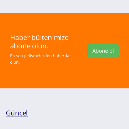
Haber bültenimize
abone olun.
Abone ol
En son gelişmelerden haberdar
olun.
Güncel