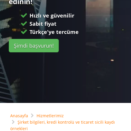
edinin!
Hızlı ve güvenilir
Sabit fiyat
Türkçe'ye tercüme
Şimdi başvurun!
Anasayfa
Hizmetlerimiz
Şirket bilgileri, kredi kontrolü ve ticaret sicili kaydı
örnekleri