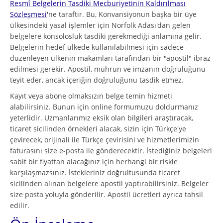
Resmî Belgelerin Tasdiki Mecburiyetinin Kaldırılması
Sözleşmesi
'ne taraftır. Bu, Konvansiyonun başka bir üye
ülkesindeki yasal işlemler için Norfolk Adası'dan gelen
belgelere konsolosluk tasdiki gerekmediği anlamına gelir.
Belgelerin hedef ülkede kullanılabilmesi için sadece
düzenleyen ülkenin makamları tarafından bir "apostil" ibraz
edilmesi gerekir. Apostil, mührün ve imzanın doğruluğunu
teyit eder, ancak içeriğin doğruluğunu tasdik etmez.
Kayıt veya abone olmaksızın belge temin hizmeti
alabilirsiniz. Bunun için online formumuzu doldurmanız
yeterlidir. Uzmanlarımız eksik olan bilgileri araştıracak,
ticaret sicilinden örnekleri alacak, sizin için Türkçe'ye
çevirecek, orijinali ile Türkçe çevirisini ve hizmetlerimizin
faturasını size e-posta ile gönderecektir. İstediğiniz belgeleri
sabit bir fiyattan alacağınız için herhangi bir riskle
karşılaşmazsınız. İstekleriniz doğrultusunda ticaret
sicilinden alınan belgelere apostil yaptırabilirsiniz. Belgeler
size posta yoluyla gönderilir. Apostil ücretleri ayrıca tahsil
edilir.