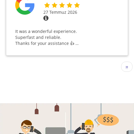
27 Temmuz 2026
It was a wonderful experience.
Superfast and reliable.
Thanks for your assistance 👍 …
Sayfalama
Sonr
››
sayf