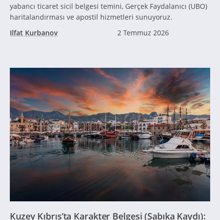
yabancı ticaret sicil belgesi temini, Gerçek Faydalanıcı (UBO)
haritalandırması ve apostil hizmetleri sunuyoruz.
Ilfat Kurbanov
2 Temmuz 2026
Kuzey Kıbrıs’ta Karakter Belgesi (Sabıka Kaydı):