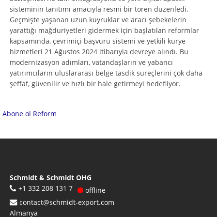
sisteminin tanıtımı amacıyla resmi bir tören düzenledi.
Geçmişte yaşanan uzun kuyruklar ve aracı şebekelerin
yarattığı mağduriyetleri gidermek için başlatılan reformlar
kapsamında, çevrimiçi başvuru sistemi ve yetkili kurye
hizmetleri 21 Ağustos 2024 itibarıyla devreye alındı. Bu
modernizasyon adımları, vatandaşların ve yabancı
yatırımcıların uluslararası belge tasdik süreçlerini çok daha
şeffaf, güvenilir ve hızlı bir hale getirmeyi hedefliyor.
Abone ol Reform
Schmidt & Schmidt OHG
+1 332 208 131 7
offline
contact@schmidt-export.com
Almanya