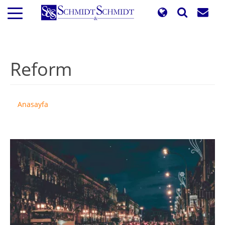
Ana
içeriğe
atla
Reform
Anasayfa