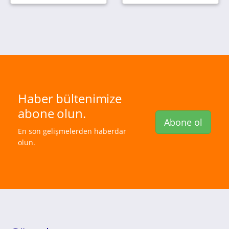
Haber bültenimize
abone olun.
Abone ol
En son gelişmelerden haberdar
olun.