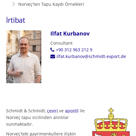
Norveç'ten Tapu Kaydı Örnekleri
İrtibat
Ilfat Kurbanov
Consultant
+90 312 963 212 9
ilfat.kurbanov@schmidt-export.de
Schmidt & Schmidt,
çeviri
ve
apostil
ile
Norveç tapu sicilinden alıntılar
sunmaktadır.
Norveç'teki gayrimenkullere ilişkin