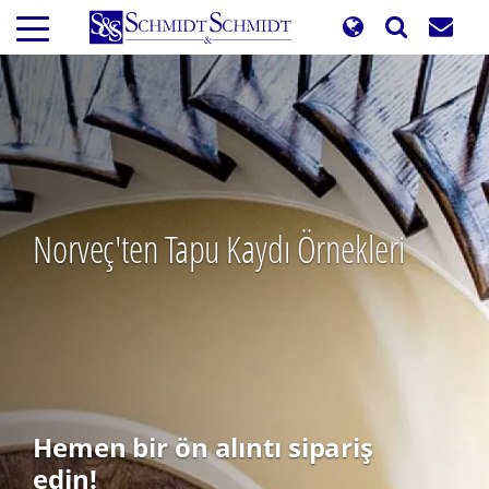
Ana
içeriğe
atla
Norveç'ten Tapu Kaydı Örnekleri
Hemen bir ön alıntı sipariş
edin!