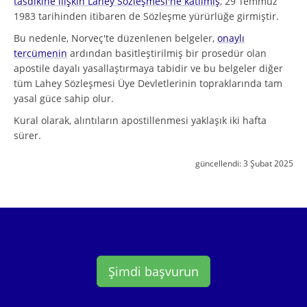
tasdikine ilişkin Lahey Sözleşmesi'ne katılmış
, 29 Temmuz
1983 tarihinden itibaren de Sözleşme yürürlüğe girmiştir.
Bu nedenle, Norveç'te düzenlenen belgeler,
onaylı
tercümenin
ardından basitleştirilmiş bir prosedür olan
apostile dayalı yasallaştırmaya tabidir ve bu belgeler diğer
tüm Lahey Sözleşmesi Üye Devletlerinin topraklarında tam
yasal güce sahip olur.
Kural olarak, alıntıların apostillenmesi yaklaşık iki hafta
sürer.
güncellendi:
3 Şubat 2025
Şimdi başvurun