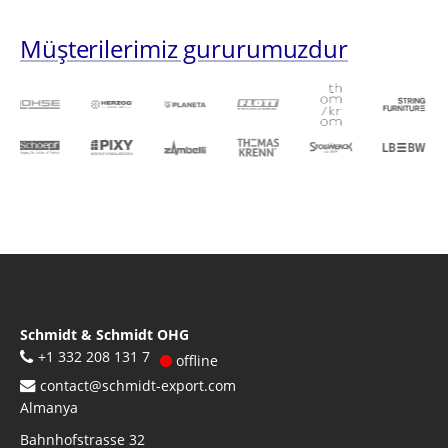
Müşterilerimiz gururumuzdur
Schmidt & Schmidt OHG
+1 332 208 131 7
offline
contact@schmidt-export.com
Almanya
Bahnhofstrasse 32