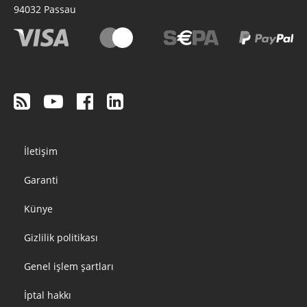
94032
Passau
Footer
İletişim
menu
Garanti
Künye
Gizlilik politikası
Genel işlem şartları
İptal hakkı