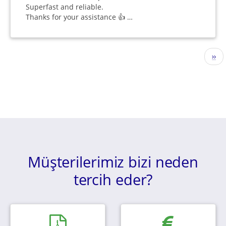
Superfast and reliable.
Thanks for your assistance 👍 …
Sayfalama
Sonr
››
sayf
Müşterilerimiz bizi neden
tercih eder?