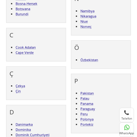
Bosna-Hersek
Botsvana
Namibya
Burundi
Nikaragua
Niue
Norveç
C
Ö
Cook Adaları
Cape Verde
Özbekistan
Ç
P
Çekya
Çin
Pakistan
Palau
Panama
Paraguay
D
Peru
Telefon
Polonya
Danimarka
Portekiz
Dominika
WhatsApp
Dominik Cumhuriyeti