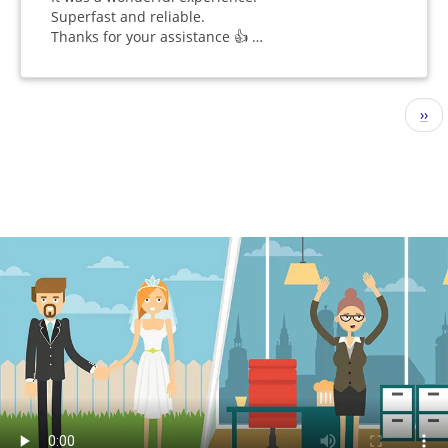
Superfast and reliable.
Thanks for your assistance 👍 …
Sayfalama
Sonr
››
sayf