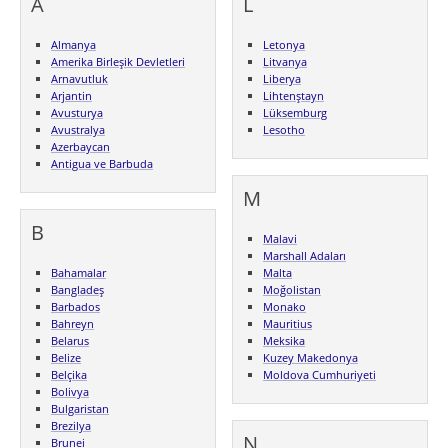
A
L
Almanya
Letonya
Amerika Birleşik Devletleri
Litvanya
Arnavutluk
Liberya
Arjantin
Lihtenştayn
Avusturya
Lüksemburg
Avustralya
Lesotho
Azerbaycan
Antigua ve Barbuda
M
B
Malavi
Marshall Adaları
Bahamalar
Malta
Bangladeş
Moğolistan
Barbados
Monako
Bahreyn
Mauritius
Belarus
Meksika
Belize
Kuzey Makedonya
Belçika
Moldova Cumhuriyeti
Bolivya
Bulgaristan
Brezilya
N
Brunei