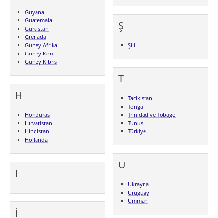
Guyana
Guatemala
Ş
Gürcistan
Grenada
Güney Afrika
Şili
Güney Kore
Güney Kıbrıs
T
H
Tacikistan
Tonga
Honduras
Trinidad ve Tobago
Hırvatistan
Tunus
Hindistan
Türkiye
Hollanda
U
I
Ukrayna
Uruguay
Umman
İ