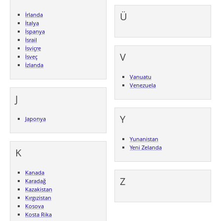
Ü
İrlanda
İtalya
İspanya
İsrail
İsviçre
V
İsveç
İzlanda
Vanuatu
Venezuela
J
Y
Japonya
Yunanistan
Yeni Zelanda
K
Kanada
Z
Karadağ
Kazakistan
Kırgızistan
Kosova
Kosta Rika