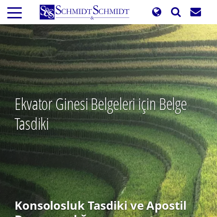
Ana
içeriğe
atla
Ekvator Ginesi Belgeleri için Belge
Tasdiki
Konsolosluk Tasdiki ve Apostil