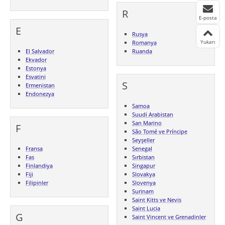
R
E-posta
E
Rusya
Yukarı
Romanya
El Salvador
Ruanda
Ekvador
Estonya
Esvatini
S
Ermenistan
Endonezya
Samoa
Suudi Arabistan
San Marino
F
São Tomé ve Príncipe
Seyşeller
Fransa
Senegal
Fas
Sırbistan
Finlandiya
Singapur
Fiji
Slovakya
Filipinler
Slovenya
Surinam
Saint Kitts ve Nevis
Saint Lucia
G
Saint Vincent ve Grenadinler