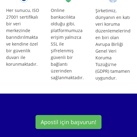
Her sunucu, ISO
Online
Şirketimiz,
27001 sertifikalı
bankacılıkta
dünyanın en katı
bir veri
olduğu gibi,
veri koruma
merkezinde
platformumuza
düzenlemelerind
barındırılmakta
erişim yalnızca
en biri olan
ve kendine özel
SSL ile
Avrupa Birliği
bir güvenlik
şifrelenmiş
Genel Veri
duvarı ile
güvenli bir
Koruma
korunmaktadır.
bağlantı
Tüzüğü'ne
üzerinden
(GDPR) tamamen
sağlanmaktadır.
uygundur.
Apostil için başvurun!