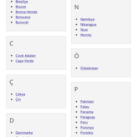
Brezilya
N
Brunei
Bosna-Hersek
Botsvana
Namibya
Burundi
Nikaragua
Niue
Norveç
C
Ö
Cook Adaları
Cape Verde
Özbekistan
Ç
P
Çekya
Çin
Pakistan
Palau
Panama
Paraguay
D
Peru
Polonya
Danimarka
Portekiz