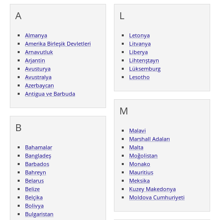
A
L
Almanya
Letonya
Amerika Birleşik Devletleri
Litvanya
Arnavutluk
Liberya
Arjantin
Lihtenştayn
Avusturya
Lüksemburg
Avustralya
Lesotho
Azerbaycan
Antigua ve Barbuda
M
B
Malavi
Marshall Adaları
Bahamalar
Malta
Bangladeş
Moğolistan
Barbados
Monako
Bahreyn
Mauritius
Belarus
Meksika
Belize
Kuzey Makedonya
Belçika
Moldova Cumhuriyeti
Bolivya
Bulgaristan