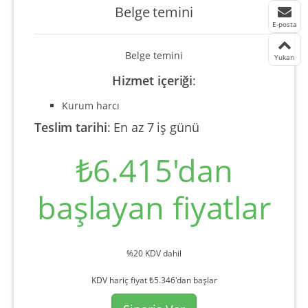
Belge temini
E-posta
Belge temini
Yukarı
Hizmet içeriği
:
Kurum harcı
Teslim tarihi
:
En az 7 iş günü
₺6.415'dan
başlayan fiyatlar
%20 KDV dahil
KDV hariç fiyat ₺5.346'dan başlar