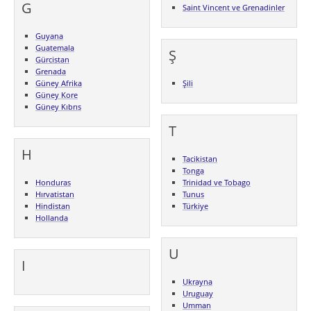
G
Saint Vincent ve Grenadinler
Guyana
Guatemala
Ş
Gürcistan
Grenada
Güney Afrika
Şili
Güney Kore
Güney Kıbrıs
T
H
Tacikistan
Tonga
Honduras
Trinidad ve Tobago
Hırvatistan
Tunus
Hindistan
Türkiye
Hollanda
U
I
Ukrayna
Uruguay
Umman