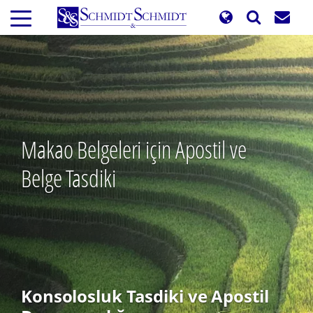
Ana
içeriğe
atla
Makao Belgeleri için Apostil ve
Belge Tasdiki
Konsolosluk Tasdiki ve Apostil