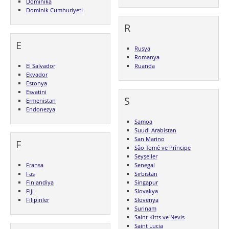
Dominika
Dominik Cumhuriyeti
R
E
Rusya
Romanya
El Salvador
Ruanda
Ekvador
Estonya
Esvatini
S
Ermenistan
Endonezya
Samoa
Suudi Arabistan
San Marino
F
São Tomé ve Príncipe
Seyşeller
Fransa
Senegal
Fas
Sırbistan
Finlandiya
Singapur
Fiji
Slovakya
Filipinler
Slovenya
Surinam
Saint Kitts ve Nevis
Saint Lucia