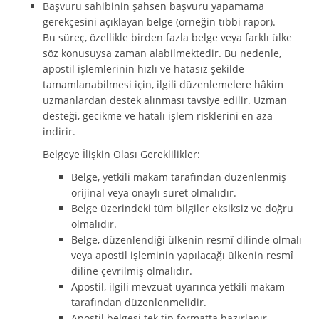
Başvuru sahibinin şahsen başvuru yapamama
gerekçesini açıklayan belge (örneğin tıbbi rapor).
Bu süreç, özellikle birden fazla belge veya farklı ülke
söz konusuysa zaman alabilmektedir. Bu nedenle,
apostil işlemlerinin hızlı ve hatasız şekilde
tamamlanabilmesi için, ilgili düzenlemelere hâkim
uzmanlardan destek alınması tavsiye edilir. Uzman
desteği, gecikme ve hatalı işlem risklerini en aza
indirir.
Belgeye İlişkin Olası Gereklilikler:
Belge, yetkili makam tarafından düzenlenmiş
orijinal veya onaylı suret olmalıdır.
Belge üzerindeki tüm bilgiler eksiksiz ve doğru
olmalıdır.
Belge, düzenlendiği ülkenin resmî dilinde olmalı
veya apostil işleminin yapılacağı ülkenin resmî
diline çevrilmiş olmalıdır.
Apostil, ilgili mevzuat uyarınca yetkili makam
tarafından düzenlenmelidir.
Apostil belgesi tek tip formatta hazırlanır.