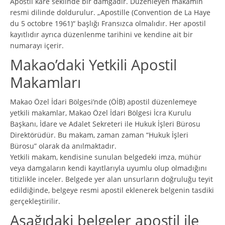
Apostil kare seklinde bir damgadır. Düzenleyen makamın
resmi dilinde doldurulur. „Apostille (Convention de La Haye
du 5 octobre 1961)“ başlığı Fransızca olmalıdır. Her apostil
kayıtlıdır ayrıca düzenlenme tarihini ve kendine ait bir
numarayı içerir.
Makao’daki Yetkili Apostil
Makamları
Makao Özel İdari Bölgesi’nde (ÖİB) apostil düzenlemeye
yetkili makamlar, Makao Özel İdari Bölgesi İcra Kurulu
Başkanı, İdare ve Adalet Sekreteri ile Hukuk İşleri Bürosu
Direktörüdür. Bu makam, zaman zaman “Hukuk İşleri
Bürosu” olarak da anılmaktadır.
Yetkili makam, kendisine sunulan belgedeki imza, mühür
veya damgaların kendi kayıtlarıyla uyumlu olup olmadığını
titizlikle inceler. Belgede yer alan unsurların doğruluğu teyit
edildiğinde, belgeye resmi apostil eklenerek belgenin tasdiki
gerçekleştirilir.
Aşağıdaki belgeler apostil ile