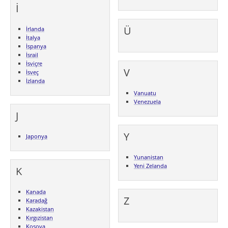
İ
Ü
İrlanda
İtalya
İspanya
İsrail
İsviçre
V
İsveç
İzlanda
Vanuatu
Venezuela
J
Y
Japonya
Yunanistan
Yeni Zelanda
K
Kanada
Z
Karadağ
Kazakistan
Kırgızistan
Kosova