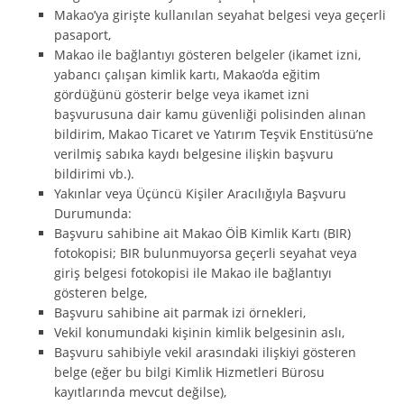
Makao’ya girişte kullanılan seyahat belgesi veya geçerli
pasaport,
Makao ile bağlantıyı gösteren belgeler (ikamet izni,
yabancı çalışan kimlik kartı, Makao’da eğitim
gördüğünü gösterir belge veya ikamet izni
başvurusuna dair kamu güvenliği polisinden alınan
bildirim, Makao Ticaret ve Yatırım Teşvik Enstitüsü’ne
verilmiş sabıka kaydı belgesine ilişkin başvuru
bildirimi vb.).
Yakınlar veya Üçüncü Kişiler Aracılığıyla Başvuru
Durumunda:
Başvuru sahibine ait Makao ÖİB Kimlik Kartı (BIR)
fotokopisi; BIR bulunmuyorsa geçerli seyahat veya
giriş belgesi fotokopisi ile Makao ile bağlantıyı
gösteren belge,
Başvuru sahibine ait parmak izi örnekleri,
Vekil konumundaki kişinin kimlik belgesinin aslı,
Başvuru sahibiyle vekil arasındaki ilişkiyi gösteren
belge (eğer bu bilgi Kimlik Hizmetleri Bürosu
kayıtlarında mevcut değilse),