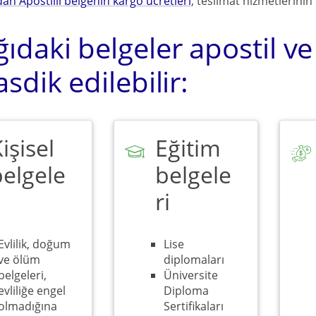
an Apostilli belgenin kargo ücretleri
, teslimat hizmetlerinin 
ıdaki belgeler apostil ve
tasdik edilebilir:
işisel
Eğitim
belgele
belgele
ri
Evlilik, doğum
Lise
ve ölüm
diplomaları
belgeleri,
Üniversite
evliliğe engel
Diploma
olmadığına
Sertifikaları