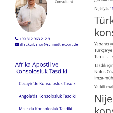
Consultant
Nijerya,
1
Türk
kon
+90 312 963 212 9
Yabancı y
ilfat.kurbanov@schmidt-export.de
Türkçe'ye 
Temsilcil
Afrika Apostil ve
Tasdik içi
Konsolosluk Tasdiki
Nüfus Cüz
İmza-mühü
Cezayir'de Konsolosluk Tasdiki
Yetkili ma
Nije
Angola'da Konsolosluk Tasdiki
kons
Mısır'da Konsolosluk Tasdiki