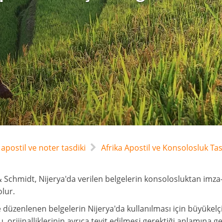
apostil ve noter tasdiki
Afrika Apostil ve Konsolosluk Tas
 Schmidt, Nijerya'da verilen belgelerin konsolosluktan imza
lur.
 düzenlenen belgelerin Nijerya'da kullanılması için büyükelçi
u, orijinalliklerinin ayrıca teyit edilmesi gerektiği anlamına gel