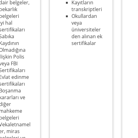
dair belgeler,
Kayıtların
bekarlık
transkriptleri
belgeleri
Okullardan
İyi hal
veya
sertifikaları
üniversiteler
Sabıka
den alınan ek
Kaydının
sertifikalar
Olmadığına
İlişkin Polis
veya FBI
Sertifikaları
Evlat edinme
sertifikaları
Boşanma
kararları ve
diğer
mahkeme
belgeleri
Vekaletnamel
er, miras