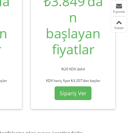
da
₺3.849'da
n
E-posta
an
başlayan
Yukarı
r
fiyatlar
%20 KDV dahil
aşlar
KDV hariç fiyat ₺3.207'dan başlar
Sipariş Ver