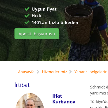
Uygun fiyat
Hızlı
140'tan fazla ülkeden
Apostil başvurusu
Anasayfa
Hizmetlerimiz
Yabancı belgelerin 
İrtibat
Schmidt &
yardımcı o
Ilfat
Kurbanov
Türkiye'de
gerekir. B