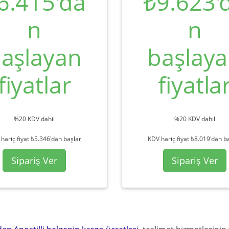
6.415'da
₺9.623'
n
n
aşlayan
başlay
fiyatlar
fiyatla
%20 KDV dahil
%20 KDV dahil
hariç fiyat ₺5.346'dan başlar
KDV hariç fiyat ₺8.019'dan b
Sipariş Ver
Sipariş Ver