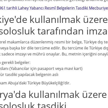
961 tarihli Lahey Yabancı Resmî Belgelerin Tasdiki Mecburiye
iye'de kullanılmak üzere
solosluk tarafından imza
erel makamlarca düzenlenmiş resmi bir belge, Türkiye dış tems
veya başka bir dile tercüme edilir. Bu tercüme ile Türkiye dış
ik sadece imzayı ve mührü onaylar. Bu, metnin içeriğini onay
n gerekli belgeler:
danı (Yabancılar için pasaport veya mavi kart)
r tasdiki yapılacak belgenin aslı
kam Abuja'daki Türkiye Büyükelçiliği'dir.
rya'da kullanılmak üzere
olosluk tasdiki