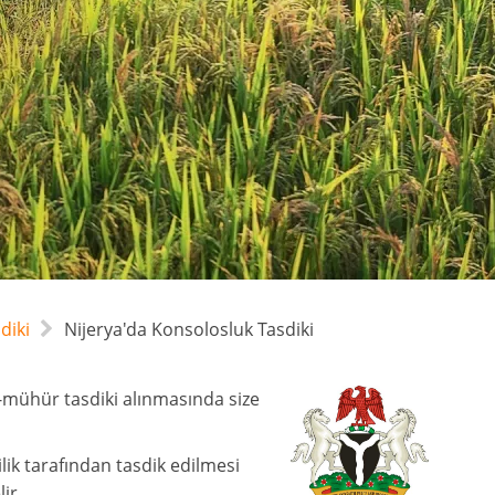
diki
Nijerya'da Konsolosluk Tasdiki
-mühür tasdiki alınmasında size
lik tarafından tasdik edilmesi
ir.