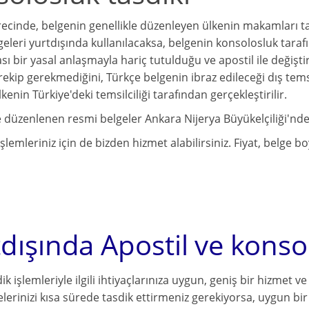
recinde, belgenin genellikle düzenleyen ülkenin makamları 
eleri yurtdışında kullanılacaksa, belgenin konsolosluk taraf
sı bir yasal anlaşmayla hariç tutulduğu ve apostil ile değişt
rekip gerekmediğini, Türkçe belgenin ibraz edileceği dış temsil
kenin Türkiye'deki temsilciliği tarafından gerçekleştirilir.
e düzenlenen resmi belgeler Ankara Nijerya Büyükelçiliği'nde
lemleriniz için de bizden hizmet alabilirsiniz. Fiyat, belge b
dışında Apostil ve konsolo
ik işlemleriyle ilgili ihtiyaçlarınıza uygun, geniş bir hizmet
lerinizi kısa sürede tasdik ettirmeniz gerekiyorsa, uygun bir 