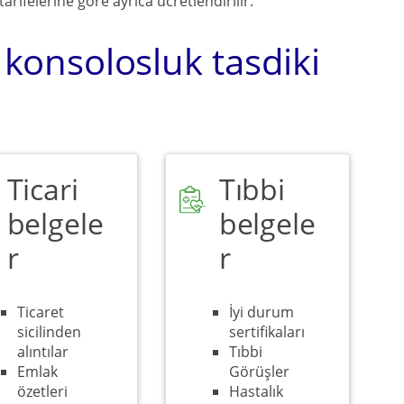
tarifelerine göre ayrıca ücretlendirilir.
 konsolosluk tasdiki
Ticari
Tıbbi
belgele
belgele
r
r
Ticaret
İyi durum
sicilinden
sertifikaları
alıntılar
Tıbbi
Emlak
Görüşler
özetleri
Hastalık