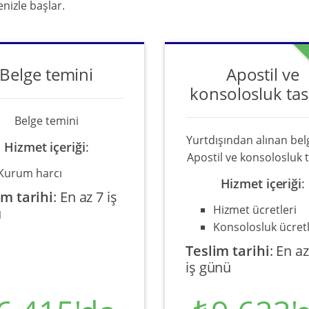
izle başlar.
Belge temini
Apostil ve
konsolosluk tas
Belge temini
Yurtdışından alınan belg
Hizmet içeriği
:
Apostil ve konsolosluk t
Kurum harcı
Hizmet içeriği
:
im tarihi
:
En az 7 iş
Hizmet ücretleri
ü
Konsolosluk ücretl
Teslim tarihi
:
En az
iş günü