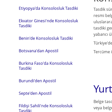
Etiyopya'da Konsolosluk Tasdiki
Tasdik sü
resmi belg
Ekvator Ginesi'nde Konsolosluk
uluslarara
Tasdiki
tasdiki ge
yabancı ül
Benin'de Konsolosluk Tasdiki
Türkiye'd
Botsvana'dan Apostil
Tercüme iş
Burkina Faso'da Konsolosluk
Tasdiki
Burundi'den Apostil
Yurt
Septe'den Apostil
Belge tasd
Fildişi Sahili'nde Konsolosluk
veya belge
Tasdiki