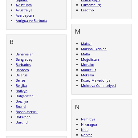
Avusturya
Lüksemburg
Avustralya
Lesotho
Azerbaycan
Antigua ve Barbuda
M
B
Malavi
Marshall Adaları
Bahamalar
Malta
Bangladeş
Moğolistan
Barbados
Monako
Bahreyn
Mauritius
Belarus
Meksika
Belize
Kuzey Makedonya
Belçika
Moldova Cumhuriyeti
Bolivya
Bulgaristan
Brezilya
N
Brunei
Bosna-Hersek
Botsvana
Namibya
Burundi
Nikaragua
Niue
Norveç