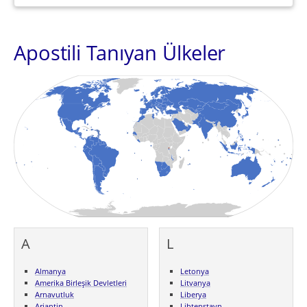
Apostili Tanıyan Ülkeler
A
L
Almanya
Letonya
Amerika Birleşik Devletleri
Litvanya
Arnavutluk
Liberya
Arjantin
Lihtenştayn