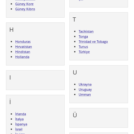
Güney Kore
Güney Kıbrıs
T
H
Tacikistan
Tonga
Honduras
Trinidad ve Tobago
Hırvatistan
Tunus
Hindistan
Türkiye
Hollanda
U
I
Ukrayna
Uruguay
Umman
İ
Ü
İrlanda
İtalya
İspanya
İsrail