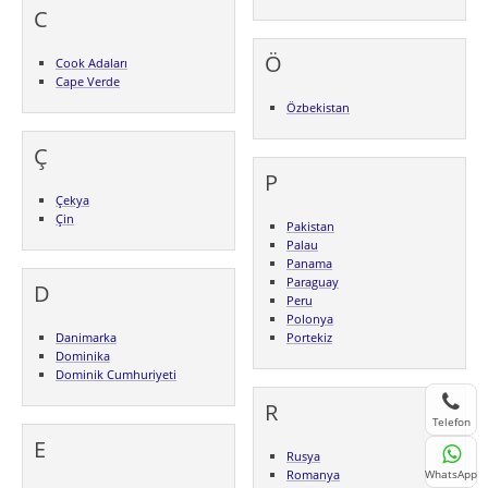
C
Ö
Cook Adaları
Cape Verde
Özbekistan
Ç
P
Çekya
Çin
Pakistan
Palau
Panama
Paraguay
D
Peru
Polonya
Danimarka
Portekiz
Dominika
Dominik Cumhuriyeti
R
Telefon
E
Rusya
WhatsApp
Romanya