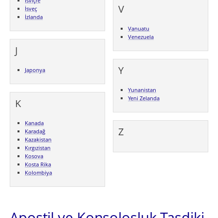
İsviçre
V
İsveç
İzlanda
Vanuatu
Venezuela
J
Y
Japonya
Yunanistan
Yeni Zelanda
K
Kanada
Z
Karadağ
Kazakistan
Kırgızistan
Kosova
Kosta Rika
Kolombiya
Apostil ve Konsolosluk Tasdiki