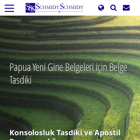
Ana
içeriğe
atla
Papua Yeni Gine Belgeleri için Belge
Tasdiki
Konsolosluk Tasdiki ve Apostil