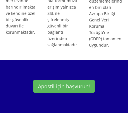
merkezinde
platformumuza
düzenlemelerind
barındırılmakta
erişim yalnızca
en biri olan
ve kendine özel
SSL ile
Avrupa Birliği
bir güvenlik
şifrelenmiş
Genel Veri
duvarı ile
güvenli bir
Koruma
korunmaktadır.
bağlantı
Tüzüğü'ne
üzerinden
(GDPR) tamamen
sağlanmaktadır.
uygundur.
Apostil için başvurun!