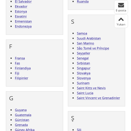
El Salvador
Ruanda
Ekvador
E-posta
Estonya
Esvatini
S
Ermenistan
Yukarı
Endonezya
Samoa
Suudi Arabistan
San Marino
F
São Tomé ve Príncipe
Seyşeller
Fransa
Senegal
Fas
Sırbistan
Finlandiya
Singapur
Fiji
Slovakya
Filipinler
Slovenya
Surinam
Saint Kitts ve Nevis
Saint Lucia
G
Saint Vincent ve Grenadinler
Guyana
Guatemala
Ş
Gürcistan
Grenada
Güney Afrika
Şili