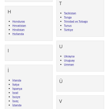
T
H
Tacikistan
Tonga
Honduras
Trinidad ve Tobago
Hırvatistan
Tunus
Hindistan
Türkiye
Hollanda
U
I
Ukrayna
Uruguay
Umman
İ
Ü
İrlanda
İtalya
İspanya
İsrail
İsviçre
V
İsveç
İzlanda