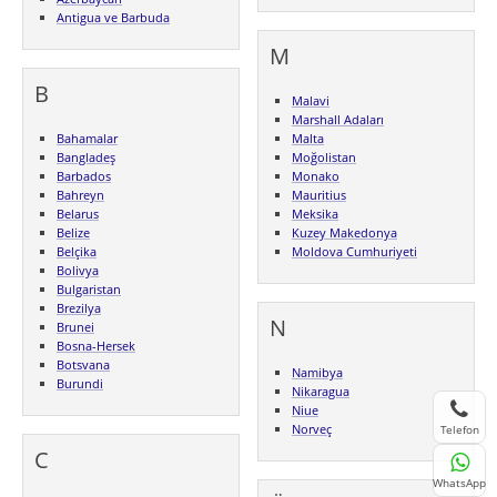
Antigua ve Barbuda
M
B
Malavi
Marshall Adaları
Bahamalar
Malta
Bangladeş
Moğolistan
Barbados
Monako
Bahreyn
Mauritius
Belarus
Meksika
Belize
Kuzey Makedonya
Belçika
Moldova Cumhuriyeti
Bolivya
Bulgaristan
Brezilya
N
Brunei
Bosna-Hersek
Botsvana
Namibya
Burundi
Nikaragua
Niue
Norveç
Telefon
C
WhatsApp