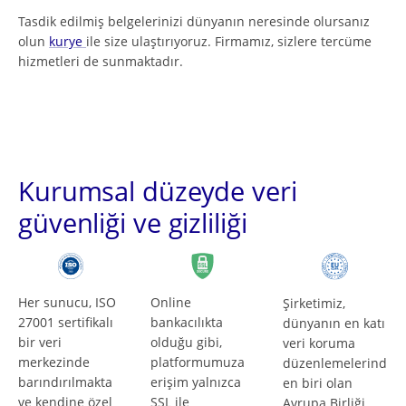
Tasdik edilmiş belgelerinizi dünyanın neresinde olursanız
olun
kurye
ile size ulaştırıyoruz. Firmamız, sizlere tercüme
hizmetleri de sunmaktadır.
Kurumsal düzeyde veri
güvenliği ve gizliliği
Her sunucu, ISO
Online
Şirketimiz,
27001 sertifikalı
bankacılıkta
dünyanın en katı
bir veri
olduğu gibi,
veri koruma
merkezinde
platformumuza
düzenlemelerind
barındırılmakta
erişim yalnızca
en biri olan
ve kendine özel
SSL ile
Avrupa Birliği