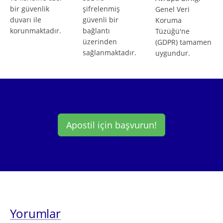
bir güvenlik
şifrelenmiş
Genel Veri
duvarı ile
güvenli bir
Koruma
korunmaktadır.
bağlantı
Tüzüğü'ne
üzerinden
(GDPR) tamamen
sağlanmaktadır.
uygundur.
Apostil için başvurun!
Yorumlar