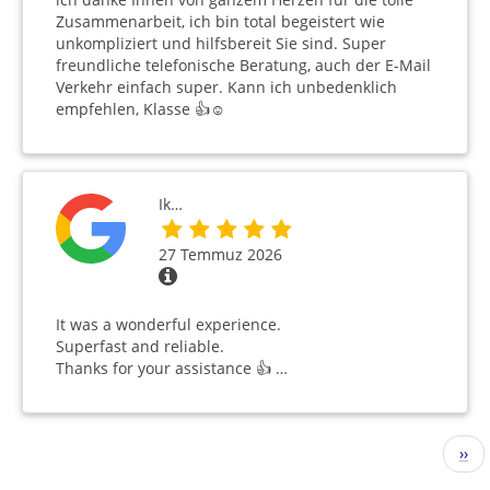
Zusammenarbeit, ich bin total begeistert wie
unkompliziert und hilfsbereit Sie sind. Super
freundliche telefonische Beratung, auch der E-Mail
Verkehr einfach super. Kann ich unbedenklich
empfehlen, Klasse 👍☺️
Ik…
27 Temmuz 2026
It was a wonderful experience.
Superfast and reliable.
Thanks for your assistance 👍 …
Sayfalama
Sonr
››
sayf