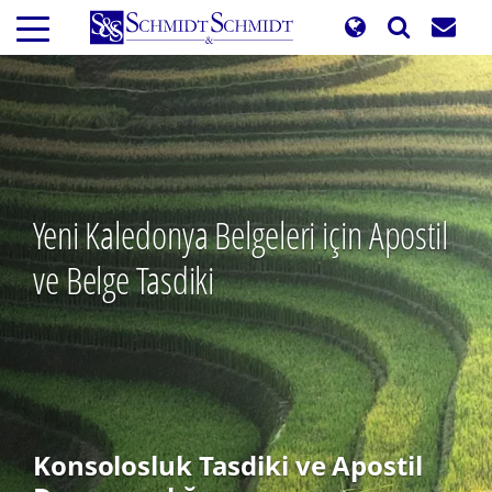
Ana
içeriğe
atla
Yeni Kaledonya Belgeleri için Apostil
ve Belge Tasdiki
Konsolosluk Tasdiki ve Apostil