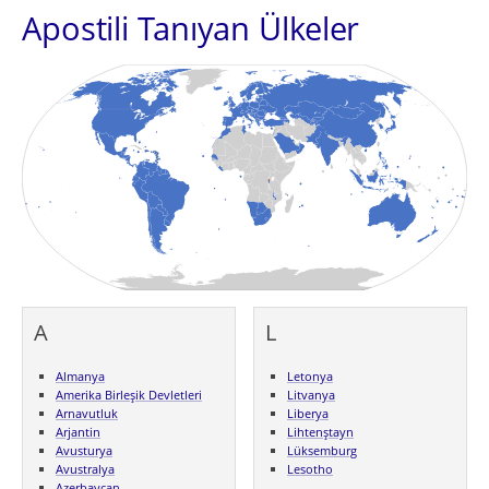
Apostili Tanıyan Ülkeler
A
L
Almanya
Letonya
Amerika Birleşik Devletleri
Litvanya
Arnavutluk
Liberya
Arjantin
Lihtenştayn
Avusturya
Lüksemburg
Avustralya
Lesotho
Azerbaycan