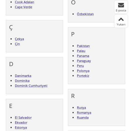
Ö
Cook Adaları
Cape Verde
E-posta
Özbekistan
Yukarı
Ç
P
Çekya
Çin
Pakistan
Palau
Panama
Paraguay
D
Peru
Polonya
Danimarka
Portekiz
Dominika
Dominik Cumhuriyeti
R
E
Rusya
Romanya
El Salvador
Ruanda
Ekvador
Estonya