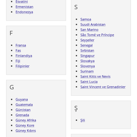
Esvatini
S
Ermenistan
Endonezya
Samoa
Suudi Arabistan
San Marino
F
São Tomé ve Príncipe
Seyşeller
Fransa
Senegal
Fas
Sırbistan
Finlandiya
Singapur
Fiji
Slovakya
Filipinler
Slovenya
Surinam
Saint Kitts ve Nevis
Saint Lucia
G
Saint Vincent ve Grenadinler
Guyana
Guatemala
Ş
Gürcistan
Grenada
Güney Afrika
Şili
Güney Kore
Güney Kıbrıs