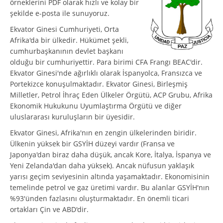
örneklerini PDF olarak hızlı ve kolay bir
şekilde e-posta ile sunuyoruz.
Ekvator Ginesi Cumhuriyeti, Orta
Afrika'da bir ülkedir. Hükümet şekli,
cumhurbaşkanının devlet başkanı
olduğu bir cumhuriyettir. Para birimi CFA Frangı BEAC'dir.
Ekvator Ginesi'nde ağırlıklı olarak İspanyolca, Fransızca ve
Portekizce konuşulmaktadır. Ekvator Ginesi, Birleşmiş
Milletler, Petrol İhraç Eden Ülkeler Örgütü, ACP Grubu, Afrika
Ekonomik Hukukunu Uyumlaştırma Örgütü ve diğer
uluslararası kuruluşların bir üyesidir.
Ekvator Ginesi, Afrika'nın en zengin ülkelerinden biridir.
Ülkenin yüksek bir GSYİH düzeyi vardır (Fransa ve
Japonya'dan biraz daha düşük, ancak Kore, İtalya, İspanya ve
Yeni Zelanda'dan daha yüksek). Ancak nüfusun yaklaşık
yarısı geçim seviyesinin altında yaşamaktadır. Ekonomisinin
temelinde petrol ve gaz üretimi vardır. Bu alanlar GSYİH'nın
%93'ünden fazlasını oluşturmaktadır. En önemli ticari
ortakları Çin ve ABD'dir.