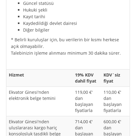
Güncel statüsü
Hukuki şekli
Kayıt tarihi
Kaydedildiği devlet dairesi
Diğer bilgiler
* Belirli kuruluşlar için, bu verilerin bir kısmı herkese
açık olmayabilir.
Talebinizin işleme alınması minimum 30 dakika sürer.
Hizmet
19% KDV
KDV`siz
dahil fiyat
fiyat
Ekvator Ginesi'nden
119,00 €'
110,00 €'
elektronik belge temini
dan
dan
başlayan
başlayan
fiyatlarla
fiyatlarla
Ekvator Ginesi'nden
714,00 €'
600,00 €'
uluslararası kargo hariç
dan
dan
konsolosluk tasdikli belge
başlayan
başlayan