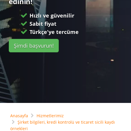
edinin!
Hızlı ve güvenilir
Sabit fiyat
Türkçe'ye tercüme
Şimdi başvurun!
Anasayfa
Hizmetlerimiz
Şirket bilgileri, kredi kontrolü ve ticaret sicili kaydı
örnekleri