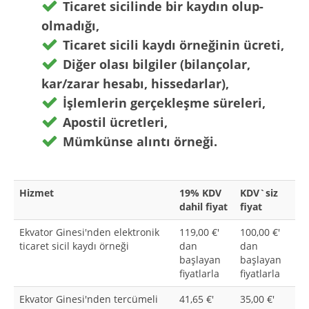
Ticaret sicilinde bir kaydın olup-
olmadığı,
Ticaret sicili kaydı örneğinin ücreti,
Diğer olası bilgiler (bilançolar,
kar/zarar hesabı, hissedarlar),
İşlemlerin gerçekleşme süreleri,
Apostil ücretleri,
Mümkünse alıntı örneği.
Hizmet
19% KDV
KDV`siz
dahil fiyat
fiyat
Ekvator Ginesi'nden elektronik
119,00 €'
100,00 €'
ticaret sicil kaydı örneği
dan
dan
başlayan
başlayan
fiyatlarla
fiyatlarla
Ekvator Ginesi'nden tercümeli
41,65 €'
35,00 €'