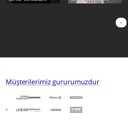
Sayfalama
Sonr
››
sayf
Müşterilerimiz gururumuzdur