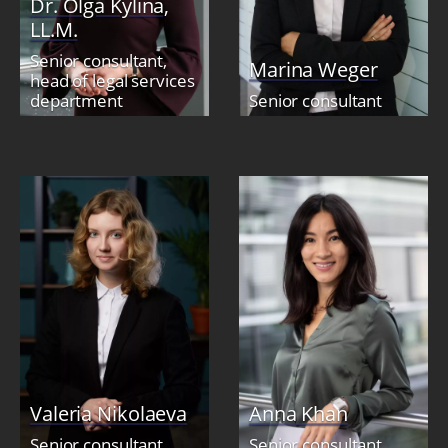
Dr. Olga Kylina,
LL.M.
Senior consultant,
Marina Weger
head of legal services
department
Senior consultant
Valeria Nikolaeva
Anna Khan
Senior consultant
Senior сonsultant