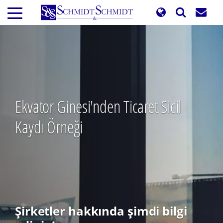
Ana
içeriğe
atla
Ekvator Ginesi'nden Ticaret Sicil
Kaydı Örneği
Şirketler hakkında şimdi bilgi