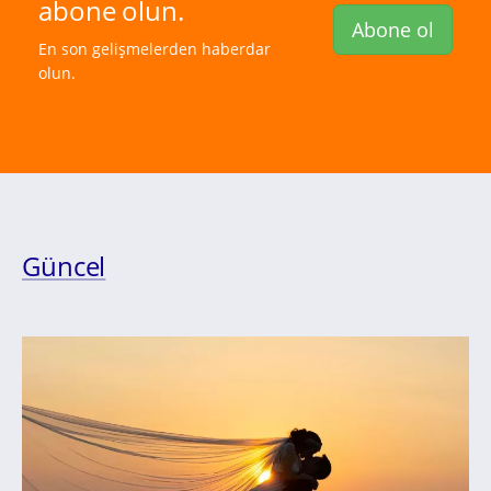
abone olun.
Abone ol
En son gelişmelerden haberdar
olun.
Güncel