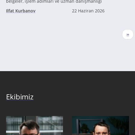
belgeler, işlem adımları ve uzman danışmanlığı
Ilfat Kurbanov
22 Haziran 2026
Sayfalama
Sonr
››
sayf
Ekibimiz