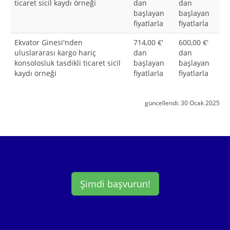
ticaret sicil kaydı örneği
dan
dan
başlayan
başlayan
fiyatlarla
fiyatlarla
Ekvator Ginesi'nden
714,00 €'
600,00 €'
uluslararası kargo hariç
dan
dan
konsolosluk tasdikli ticaret sicil
başlayan
başlayan
kaydı örneği
fiyatlarla
fiyatlarla
güncellendi:
30 Ocak 2025
Şimdi başvurun!