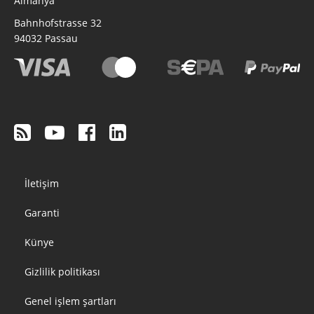
Almanya
Bahnhofstrasse 32
94032
Passau
Footer
İletişim
menu
Garanti
Künye
Gizlilik politikası
Genel işlem şartları