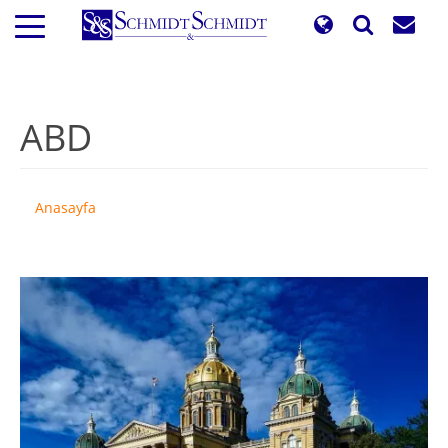
Ana
içeriğe
atla
ABD
Anasayfa