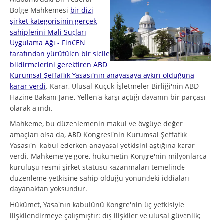
Bölge Mahkemesi
bir dizi
şirket kategorisinin gerçek
sahiplerini Mali Suçları
Uygulama Ağı - FinCEN
tarafından yürütülen bir sicile
bildirmelerini gerektiren ABD
Kurumsal Şeffaflık Yasası'nın anayasaya aykırı olduğuna
karar verdi
. Karar, Ulusal Küçük İşletmeler Birliği'nin ABD
Hazine Bakanı Janet Yellen'a karşı açtığı davanın bir parçası
olarak alındı.
Mahkeme, bu düzenlemenin makul ve övgüye değer
amaçları olsa da, ABD Kongresi'nin Kurumsal Şeffaflık
Yasası'nı kabul ederken anayasal yetkisini aştığına karar
verdi. Mahkeme'ye göre, hükümetin Kongre'nin milyonlarca
kuruluşu resmi şirket statüsü kazanmaları temelinde
düzenleme yetkisine sahip olduğu yönündeki iddiaları
dayanaktan yoksundur.
Hükümet, Yasa'nın kabulünü Kongre'nin üç yetkisiyle
ilişkilendirmeye çalışmıştır: dış ilişkiler ve ulusal güvenlik;