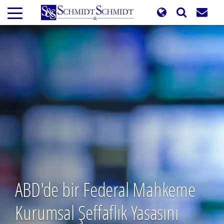
Ana
içeriğe
atla
ABD'de bir Federal Mahkeme
Kurumsal Şeffaflık Yasasını