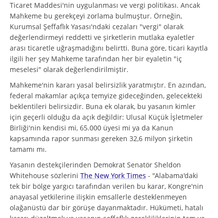
Ticaret Maddesi'nin uygulanması ve vergi politikası. Ancak
Mahkeme bu gerekçeyi zorlama bulmuştur. Örneğin,
Kurumsal Şeffaflık Yasası'ndaki cezaları "vergi" olarak
değerlendirmeyi reddetti ve şirketlerin mutlaka eyaletler
arası ticaretle uğraşmadığını belirtti. Buna göre, ticari kayıtla
ilgili her şey Mahkeme tarafından her bir eyaletin "iç
meselesi" olarak değerlendirilmiştir.
Mahkeme'nin kararı yasal belirsizlik yaratmıştır. En azından,
federal makamlar açıkça temyize gideceğinden, gelecekteki
beklentileri belirsizdir. Buna ek olarak, bu yasanın kimler
için geçerli olduğu da açık değildir: Ulusal Küçük İşletmeler
Birliği'nin kendisi mi, 65.000 üyesi mi ya da Kanun
kapsamında rapor sunması gereken 32,6 milyon şirketin
tamamı mı.
Yasanın destekçilerinden Demokrat Senatör Sheldon
Whitehouse sözlerini
The New York Times
- "Alabama'daki
tek bir bölge yargıcı tarafından verilen bu karar, Kongre'nin
anayasal yetkilerine ilişkin emsallerle desteklenmeyen
olağanüstü dar bir görüşe dayanmaktadır. Hükümeti, hatalı