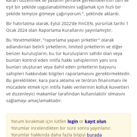
kararı düzeltmek ve yasanın şeffaflık gerekliliklerinin tam ve
eşit bir şekilde uygulanabilmesini sağlamak için hızlı bir
şekilde temyize gitmeye çağırıyorum.", şeklinde aktardı.
Bir hatırlatma olarak, Eylül 2022'de FinCEN, yürürlük tarihi 1
Ocak 2024 olan Raporlama Kurallarını yayınlamıştır.
Bu Yönetmelikler, "raporlama yapan şirketler" olarak
adlandırılan belirli şirketlerin, limited şirketlerin ve diğer
benzer kuruluşların, bu tür kuruluşların sahibi olan veya
bunları kontrol eden intifa hakkı sahiplerinin yanı sıra
bunları oluşturan veya dahil eden şirketlerin başvuru
sahipleri hakkındaki bilgileri raporlamasını gerektirmektedir.
Bu gereklilikler, kara para aklama ve terörün finansmanı ile
mücadele etmek için intifa hakkı verilerinin kolluk kuvvetleri
ve düzenleyici makamlar tarafından kullanılabilir olmasını
sağlamayı amaçlamaktadır.
Yorum bırakmak için lütfen
login
or
kayıt olun
.
Yorumlar incelendikten bir süre sonra yayınlanır.
Yorumlar hakkında daha fazla bilgiyi
burada