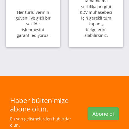
tamamlama
sertifikaları gibi
Her türlü verinin
KDV muhasebesi
güvenli ve gizli bir
için gerekli tüm
şekilde
kapanış
işlenmesini
belgelerini
garanti ediyoruz.
alabilirsiniz.
Haber bültenimize
abone olun.
Abone ol
En son gelişmelerden haberdar
olun.