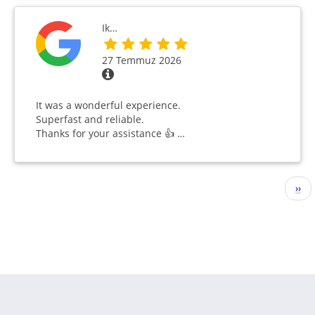
Ik…
27 Temmuz 2026
It was a wonderful experience.
Superfast and reliable.
Thanks for your assistance 👍 …
Sayfalama
Sonr
››
sayf