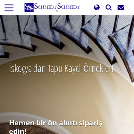
Ana
içeriğe
atla
İskoçya'dan Tapu Kaydı Örnekleri
Hemen bir ön alıntı sipariş
edin!