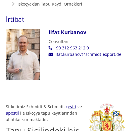
İskoçya'dan Tapu Kaydı Örnekleri
İrtibat
Ilfat Kurbanov
Consultant
+90 312 963 212 9
ilfat.kurbanov@schmidt-export.de
Şirketimiz Schmidt & Schmidt,
çeviri
ve
apostil
ile İskoçya tapu kayıtlarından
alıntılar sunmaktadır.
Tapu Sicilindeki bir