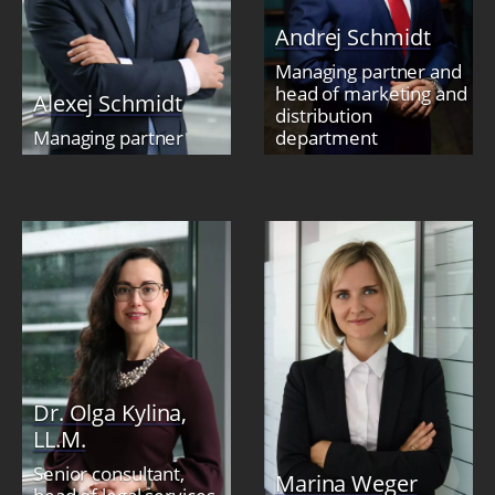
Andrej Schmidt
Managing partner and
head of marketing and
Alexej Schmidt
distribution
Managing partner
department
Dr. Olga Kylina,
LL.M.
Senior consultant,
Marina Weger