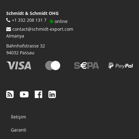
Schmidt & Schmidt OHG
+1 332 208 131 7
online
contact@schmidt-export.com
Almanya
Bahnhofstrasse 32
94032
Passau
Footer
İletişim
menu
Garanti