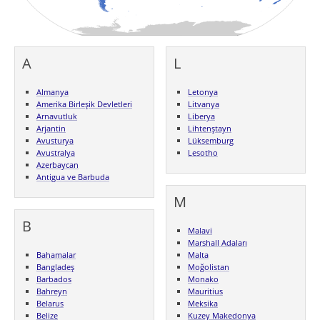
A
L
Almanya
Letonya
Amerika Birleşik Devletleri
Litvanya
Arnavutluk
Liberya
Arjantin
Lihtenştayn
Avusturya
Lüksemburg
Avustralya
Lesotho
Azerbaycan
Antigua ve Barbuda
M
B
Malavi
Marshall Adaları
Bahamalar
Malta
Bangladeş
Moğolistan
Barbados
Monako
Bahreyn
Mauritius
Belarus
Meksika
Belize
Kuzey Makedonya