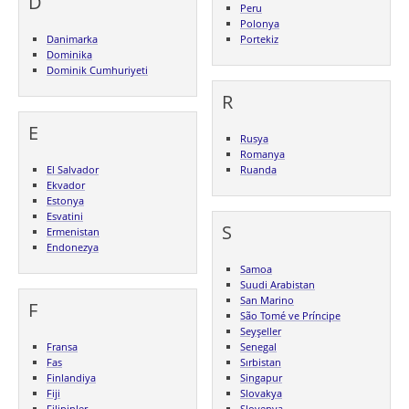
D
Peru
Polonya
Danimarka
Portekiz
Dominika
Dominik Cumhuriyeti
R
E
Rusya
Romanya
El Salvador
Ruanda
Ekvador
Estonya
Esvatini
S
Ermenistan
Endonezya
Samoa
Suudi Arabistan
San Marino
F
São Tomé ve Príncipe
Seyşeller
Fransa
Senegal
Fas
Sırbistan
Finlandiya
Singapur
Fiji
Slovakya
Filipinler
Slovenya