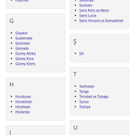
Surinam
Saint Kitts ve Nevis
Saint Lucia
G
Saint Vincent ve Grenadinler
Guyana
Guatemala
Ş
Gürcistan
Grenada
Güney Afrika
Şili
Güney Kore
Güney Kıbrıs
T
H
Tacikistan
Tonga
Honduras
Trinidad ve Tobago
Hırvatistan
Tunus
Hindistan
Türkiye
Hollanda
U
I