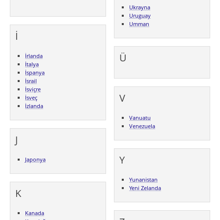
Ukrayna
Uruguay
Umman
İ
Ü
İrlanda
İtalya
İspanya
İsrail
İsviçre
V
İsveç
İzlanda
Vanuatu
Venezuela
J
Y
Japonya
Yunanistan
Yeni Zelanda
K
Kanada