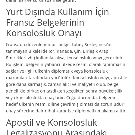
daha hızlı ve sorunsuz hale getirir.
Yurt Dışında Kullanım İçin
Fransız Belgelerinin
Konsolosluk Onayı
Fransa’da düzenlenen bir belge, Lahey Sözleşmesi’ni
tanımayan ülkelerde (ör. Kanada, Çin, Birleşik Arap
Emirlikleri vb.) kullanılacaksa, konsolosluk onayı gereklidir.
Bu işlem, belgenin yabancı ülkede resmî olarak tanınmasını
sağlar ve ilgili ülkenin diplomatik veya konsolosluk
makamları tarafından yürütülür. Konsolosluk onayı, apostile
göre daha karmaşık, zaman alıcı ve maliyetli olup, belge
genellikle birkaç ön tasdikten geçtikten sonra büyükelçilik
veya konsoloslukta onaylanır. Çoğu durumda, belgenin
hedef ülkenin resmi diline çevrilmiş olması da zorunludur;
onay sürecine dair nihai karar ise diplomatik makama aittir.
Apostil ve Konsolosluk
Legalizasyonu Arasındaki