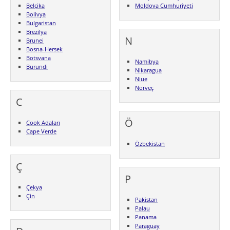
Belçika
Moldova Cumhuriyeti
Bolivya
Bulgaristan
Brezilya
N
Brunei
Bosna-Hersek
Botsvana
Namibya
Burundi
Nikaragua
Niue
Norveç
C
Ö
Cook Adaları
Cape Verde
Özbekistan
Ç
P
Çekya
Çin
Pakistan
Palau
Panama
Paraguay