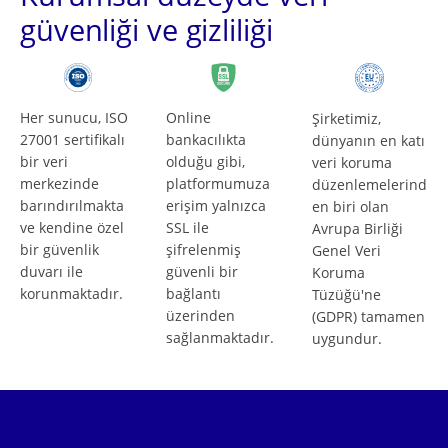
güvenliği ve gizliliği
Her sunucu, ISO
Online
Şirketimiz,
27001 sertifikalı
bankacılıkta
dünyanın en katı
bir veri
olduğu gibi,
veri koruma
merkezinde
platformumuza
düzenlemelerind
barındırılmakta
erişim yalnızca
en biri olan
ve kendine özel
SSL ile
Avrupa Birliği
bir güvenlik
şifrelenmiş
Genel Veri
duvarı ile
güvenli bir
Koruma
korunmaktadır.
bağlantı
Tüzüğü'ne
üzerinden
(GDPR) tamamen
sağlanmaktadır.
uygundur.