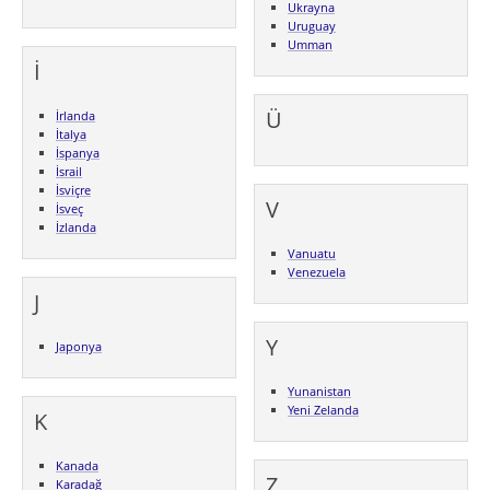
Ukrayna
Uruguay
Umman
İ
Ü
İrlanda
İtalya
İspanya
İsrail
İsviçre
V
İsveç
İzlanda
Vanuatu
Venezuela
J
Y
Japonya
Yunanistan
Yeni Zelanda
K
Kanada
Z
Karadağ