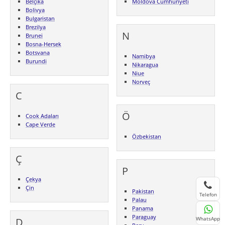
Belçika
Moldova Cumhuriyeti
Bolivya
Bulgaristan
Brezilya
N
Brunei
Bosna-Hersek
Botsvana
Namibya
Burundi
Nikaragua
Niue
Norveç
C
Ö
Cook Adaları
Cape Verde
Özbekistan
Ç
P
Çekya
Çin
Pakistan
Telefon
Palau
Panama
Paraguay
WhatsApp
D