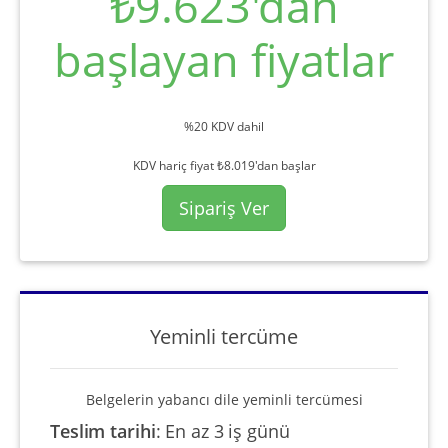
₺9.623'dan
başlayan fiyatlar
%20 KDV dahil
KDV hariç fiyat ₺8.019'dan başlar
Sipariş Ver
Yeminli tercüme
Belgelerin yabancı dile yeminli tercümesi
Teslim tarihi
:
En az 3 iş günü