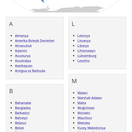
A
L
Almanya
Letonya
Amerika Birleşik Devletleri
Litvanya
Arnavutluk
Liberya
Arjantin
Lihtenştayn
Avusturya
Lüksemburg
Avustralya
Lesotho
Azerbaycan
Antigua ve Barbuda
M
B
Malavi
Marshall Adaları
Bahamalar
Malta
Bangladeş
Moğolistan
Barbados
Monako
Bahreyn
Mauritius
Belarus
Meksika
Belize
Kuzey Makedonya