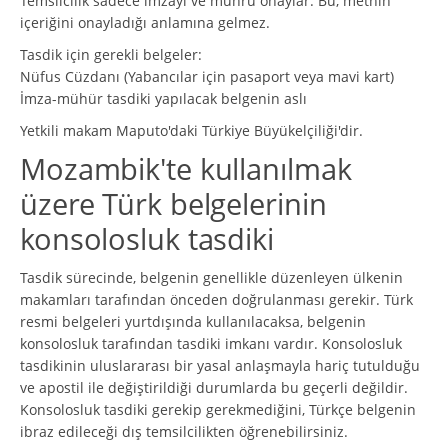
Temsilcilik sadece imzayı ve mührü onaylar. Bu, metnin
içeriğini onayladığı anlamına gelmez.
Tasdik için gerekli belgeler:
Nüfus Cüzdanı (Yabancılar için pasaport veya mavi kart)
İmza-mühür tasdiki yapılacak belgenin aslı
Yetkili makam Maputo'daki Türkiye Büyükelçiliği'dir.
Mozambik'te kullanılmak
üzere Türk belgelerinin
konsolosluk tasdiki
Tasdik sürecinde, belgenin genellikle düzenleyen ülkenin
makamları tarafından önceden doğrulanması gerekir. Türk
resmi belgeleri yurtdışında kullanılacaksa, belgenin
konsolosluk tarafından tasdiki imkanı vardır. Konsolosluk
tasdikinin uluslararası bir yasal anlaşmayla hariç tutulduğu
ve apostil ile değiştirildiği durumlarda bu geçerli değildir.
Konsolosluk tasdiki gerekip gerekmediğini, Türkçe belgenin
ibraz edileceği dış temsilcilikten öğrenebilirsiniz.