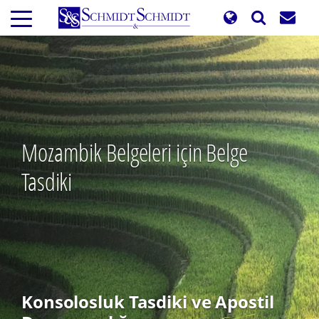
Ana
içeriğe
atla
Mozambik Belgeleri için Belge
Tasdiki
Konsolosluk Tasdiki ve Apostil