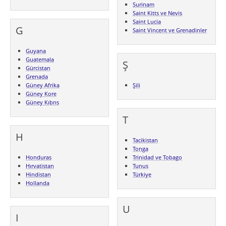
Surinam
Saint Kitts ve Nevis
Saint Lucia
G
Saint Vincent ve Grenadinler
Guyana
Guatemala
Ş
Gürcistan
Grenada
Güney Afrika
Şili
Güney Kore
Güney Kıbrıs
T
H
Tacikistan
Tonga
Honduras
Trinidad ve Tobago
Hırvatistan
Tunus
Hindistan
Türkiye
Hollanda
U
I