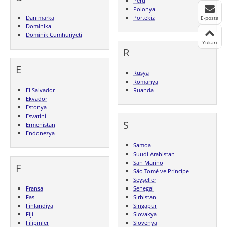
Peru
Polonya
Danimarka
Portekiz
E-posta
Dominika
Dominik Cumhuriyeti
Yukarı
R
E
Rusya
Romanya
El Salvador
Ruanda
Ekvador
Estonya
Esvatini
S
Ermenistan
Endonezya
Samoa
Suudi Arabistan
San Marino
F
São Tomé ve Príncipe
Seyşeller
Fransa
Senegal
Fas
Sırbistan
Finlandiya
Singapur
Fiji
Slovakya
Filipinler
Slovenya