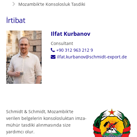
Mozambik'te Konsolosluk Tasdiki
İrtibat
Ilfat Kurbanov
Consultant
+90 312 963 212 9
ilfat.kurbanov@schmidt-export.de
Schmidt & Schmidt, Mozambik'te
verilen belgelerin konsolosluktan imza-
mühür tasdiki alınmasında size
yardımcı olur.