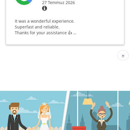
27 Temmuz 2026
It was a wonderful experience.
Superfast and reliable.
Thanks for your assistance 👍 …
Sayfalama
Sonr
››
sayf