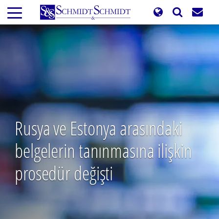
Ana
içeriğe
atla
Rusya ve Estonya arasındaki
belgelerin tanınmasına ilişkin
prosedür değişti