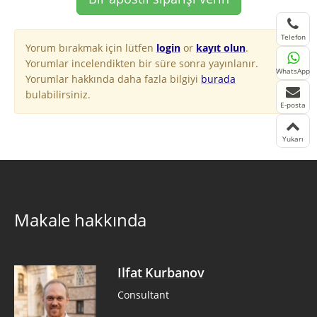
Telefon
Yorum bırakmak için lütfen
login
or
kayıt olun
.
Yorumlar incelendikten bir süre sonra yayınlanır.
WhatsApp
Yorumlar hakkında daha fazla bilgiyi
burada
bulabilirsiniz.
E-posta
Yukarı
Makale hakkında
Ilfat Kurbanov
Consultant