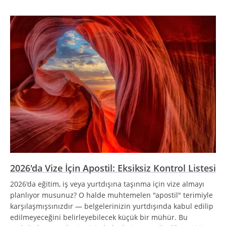
2026'da Vize İçin Apostil: Eksiksiz Kontrol Listesi
2026'da eğitim, iş veya yurtdışına taşınma için vize almayı
planlıyor musunuz? O halde muhtemelen "apostil" terimiyle
karşılaşmışsınızdır — belgelerinizin yurtdışında kabul edilip
edilmeyeceğini belirleyebilecek küçük bir mühür. Bu