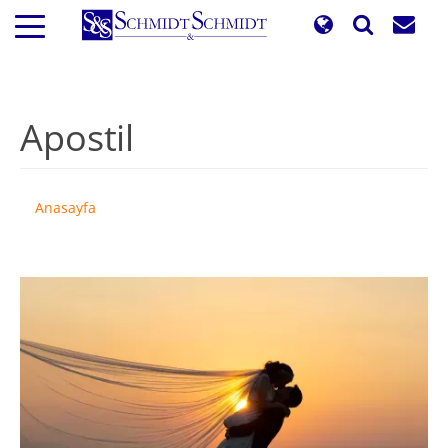
Ana
içeriğe
atla
Apostil
Anasayfa