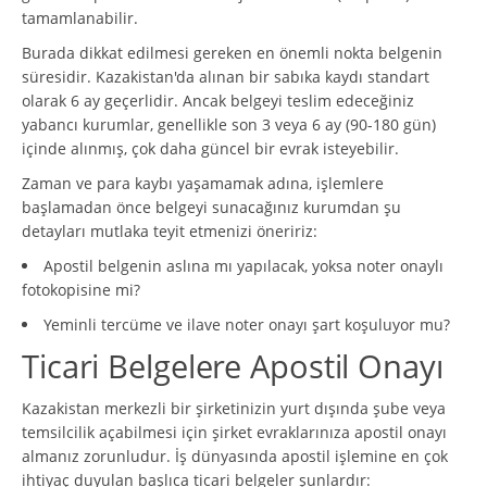
tamamlanabilir.
Burada dikkat edilmesi gereken en önemli nokta belgenin
süresidir. Kazakistan'da alınan bir sabıka kaydı standart
olarak 6 ay geçerlidir. Ancak belgeyi teslim edeceğiniz
yabancı kurumlar, genellikle son 3 veya 6 ay (90-180 gün)
içinde alınmış, çok daha güncel bir evrak isteyebilir.
Zaman ve para kaybı yaşamamak adına, işlemlere
başlamadan önce belgeyi sunacağınız kurumdan şu
detayları mutlaka teyit etmenizi öneririz:
Apostil belgenin aslına mı yapılacak, yoksa noter onaylı
fotokopisine mi?
Yeminli tercüme ve ilave noter onayı şart koşuluyor mu?
Ticari Belgelere Apostil Onayı
Kazakistan merkezli bir şirketinizin yurt dışında şube veya
temsilcilik açabilmesi için şirket evraklarınıza apostil onayı
almanız zorunludur. İş dünyasında apostil işlemine en çok
ihtiyaç duyulan başlıca ticari belgeler şunlardır: