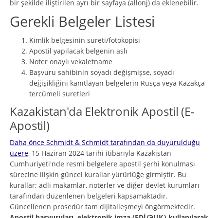
bir şekilde iliştirilen ayrı bir sayfaya (allonj) da eklenebilir.
Gerekli Belgeler Listesi
Kimlik belgesinin sureti/fotokopisi
Apostil yapılacak belgenin aslı
Noter onaylı vekaletname
Başvuru sahibinin soyadı değişmişse, soyadı
değişikliğini kanıtlayan belgelerin Rusça veya Kazakça
tercümeli suretleri
Kazakistan'da Elektronik Apostil (E-
Apostil)
Daha önce Schmidt & Schmidt tarafından da duyurulduğu
üzere
, 15 Haziran 2024 tarihi itibarıyla Kazakistan
Cumhuriyeti'nde resmi belgelere apostil şerhi konulması
sürecine ilişkin güncel kurallar yürürlüğe girmiştir. Bu
kurallar; adli makamlar, noterler ve diğer devlet kurumları
tarafından düzenlenen belgeleri kapsamaktadır.
Güncellenen prosedür tam dijitalleşmeyi öngörmektedir.
Apostil başvuruları, elektronik imza (EDİ/ЭЦҚ) kullanılarak