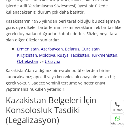
İşlerde Adli Yardımlaşma Sözleşmesi) üyesi bir ülkede
kullanacaksanız, durum çok daha basittir.
Kazakistan'ın 1995 yılından beri taraf olduğu bu sözleşmeye
göre, üye ülkeler birbirlerinin resmi evraklarını ek bir tasdike
gerek duymadan doğrudan kabul ederler. Sözleşmeye taraf
olan diğer ülkeler şunlardır:
Ermenistan
,
Azerbaycan
,
Belarus
,
Gürcistan
,
Kırgızistan
,
Moldova
,
Rusya
,
Tacikistan
,
Türkmenistan
,
Özbekistan
ve
Ukrayna
.
Kazakistan'dan aldığınız bir evrakı bu ülkelerden birine
sunacaksanız; apostil veya konsolosluk onayı almanıza hiç
gerek yoktur. Sadece yeminli tercüme ve noter onayı
yaptırmanız hukuken yeterlidir.
Kazakistan Belgeleri İçin
Konsolosluk Tasdiki
Telefon
(Legalizasyon)
WhatsApp