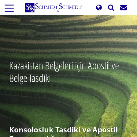
Ana
içeriğe
atla
Kazakistan Belgeleri için Apostil ve
Belge Tasdiki
Konsolosluk Tasdiki ve Apostil