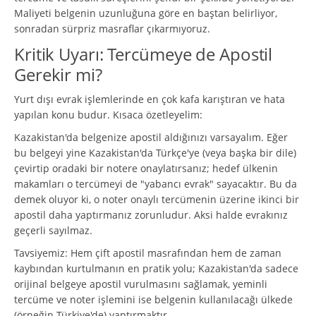
Maliyeti belgenin uzunluğuna göre en baştan belirliyor,
sonradan sürpriz masraflar çıkarmıyoruz.
Kritik Uyarı: Tercümeye de Apostil
Gerekir mi?
Yurt dışı evrak işlemlerinde en çok kafa karıştıran ve hata
yapılan konu budur. Kısaca özetleyelim:
Kazakistan'da belgenize apostil aldığınızı varsayalım. Eğer
bu belgeyi yine Kazakistan'da Türkçe'ye (veya başka bir dile)
çevirtip oradaki bir notere onaylatırsanız; hedef ülkenin
makamları o tercümeyi de "yabancı evrak" sayacaktır. Bu da
demek oluyor ki, o noter onaylı tercümenin üzerine ikinci bir
apostil daha yaptırmanız zorunludur. Aksi halde evrakınız
geçerli sayılmaz.
Tavsiyemiz: Hem çift apostil masrafından hem de zaman
kaybından kurtulmanın en pratik yolu; Kazakistan'da sadece
orijinal belgeye apostil vurulmasını sağlamak, yeminli
tercüme ve noter işlemini ise belgenin kullanılacağı ülkede
(örneğin Türkiye'de) yaptırmaktır.