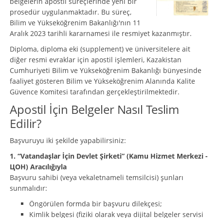
belgelerin apostil süreçlerinde yeni bir
prosedür uygulanmaktadır. Bu süreç,
Bilim ve Yükseköğrenim Bakanlığı'nın 11
Aralık 2023 tarihli kararnamesi ile resmiyet kazanmıştır.
Diploma, diploma eki (supplement) ve üniversitelere ait
diğer resmi evraklar için apostil işlemleri, Kazakistan
Cumhuriyeti Bilim ve Yükseköğrenim Bakanlığı bünyesinde
faaliyet gösteren Bilim ve Yükseköğrenim Alanında Kalite
Güvence Komitesi tarafından gerçekleştirilmektedir.
Apostil İçin Belgeler Nasıl Teslim
Edilir?
Başvuruyu iki şekilde yapabilirsiniz:
1. “Vatandaşlar İçin Devlet Şirketi” (Kamu Hizmet Merkezi -
ЦОН) Aracılığıyla
Başvuru sahibi (veya vekaletnameli temsilcisi) şunları
sunmalıdır:
Öngörülen formda bir başvuru dilekçesi;
Kimlik belgesi (fiziki olarak veya dijital belgeler servisi