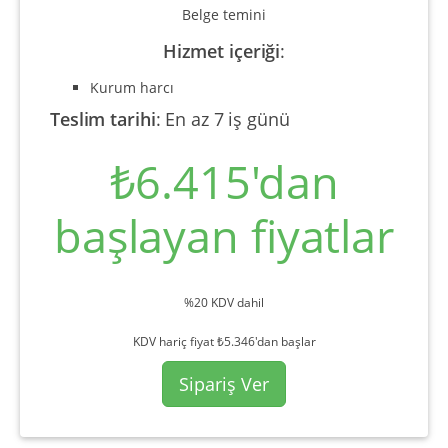
Belge temini
Hizmet içeriği
:
Kurum harcı
Teslim tarihi
:
En az 7 iş günü
₺6.415'dan
başlayan fiyatlar
%20 KDV dahil
KDV hariç fiyat ₺5.346'dan başlar
Sipariş Ver