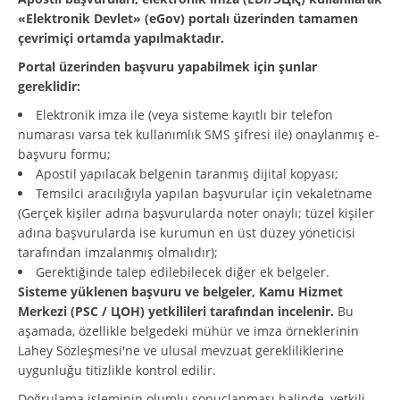
«Elektronik Devlet» (eGov) portalı üzerinden tamamen
çevrimiçi ortamda yapılmaktadır.
Portal üzerinden başvuru yapabilmek için şunlar
gereklidir:
Elektronik imza ile (veya sisteme kayıtlı bir telefon
numarası varsa tek kullanımlık SMS şifresi ile) onaylanmış e-
başvuru formu;
Apostil yapılacak belgenin taranmış dijital kopyası;
Temsilci aracılığıyla yapılan başvurular için vekaletname
(Gerçek kişiler adına başvurularda noter onaylı; tüzel kişiler
adına başvurularda ise kurumun en üst düzey yöneticisi
tarafından imzalanmış olmalıdır);
Gerektiğinde talep edilebilecek diğer ek belgeler.
Sisteme yüklenen başvuru ve belgeler, Kamu Hizmet
Merkezi (PSC / ЦОН) yetkilileri tarafından incelenir.
Bu
aşamada, özellikle belgedeki mühür ve imza örneklerinin
Lahey Sözleşmesi'ne ve ulusal mevzuat gerekliliklerine
uygunluğu titizlikle kontrol edilir.
Doğrulama işleminin olumlu sonuçlanması halinde, yetkili