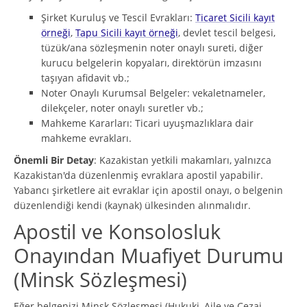
Şirket Kuruluş ve Tescil Evrakları:
Ticaret Sicili kayıt
örneği
,
Tapu Sicili kayıt örneği
, devlet tescil belgesi,
tüzük/ana sözleşmenin noter onaylı sureti, diğer
kurucu belgelerin kopyaları, direktörün imzasını
taşıyan afidavit vb.;
Noter Onaylı Kurumsal Belgeler: vekaletnameler,
dilekçeler, noter onaylı suretler vb.;
Mahkeme Kararları: Ticari uyuşmazlıklara dair
mahkeme evrakları.
Önemli Bir Detay
: Kazakistan yetkili makamları, yalnızca
Kazakistan'da düzenlenmiş evraklara apostil yapabilir.
Yabancı şirketlere ait evraklar için apostil onayı, o belgenin
düzenlendiği kendi (kaynak) ülkesinden alınmalıdır.
Apostil ve Konsolosluk
Onayından Muafiyet Durumu
(Minsk Sözleşmesi)
Eğer belgenizi Minsk Sözleşmesi (Hukuki, Aile ve Cezai