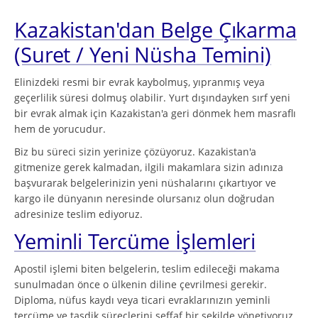
Kazakistan'dan Belge Çıkarma
(Suret / Yeni Nüsha Temini)
Elinizdeki resmi bir evrak kaybolmuş, yıpranmış veya
geçerlilik süresi dolmuş olabilir. Yurt dışındayken sırf yeni
bir evrak almak için Kazakistan'a geri dönmek hem masraflı
hem de yorucudur.
Biz bu süreci sizin yerinize çözüyoruz. Kazakistan'a
gitmenize gerek kalmadan, ilgili makamlara sizin adınıza
başvurarak belgelerinizin yeni nüshalarını çıkartıyor ve
kargo ile dünyanın neresinde olursanız olun doğrudan
adresinize teslim ediyoruz.
Yeminli Tercüme İşlemleri
Apostil işlemi biten belgelerin, teslim edileceği makama
sunulmadan önce o ülkenin diline çevrilmesi gerekir.
Diploma, nüfus kaydı veya ticari evraklarınızın yeminli
tercüme ve tasdik süreçlerini şeffaf bir şekilde yönetiyoruz.